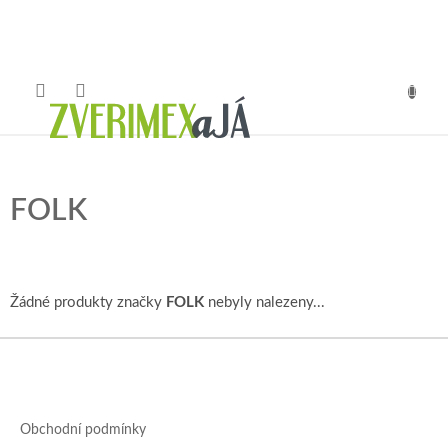
Přejít
na
obsah
NÁKUP
KOŠÍK
FOLK
Žádné produkty značky
FOLK
nebyly nalezeny...
Z
á
p
a
Obchodní podmínky
t