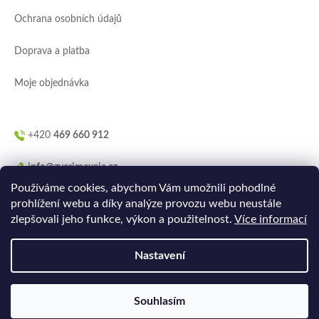
í
Ochrana osobních údajů
Doprava a platba
Moje objednávka
+420
469 660 912
info@zverimexaja.cz
Používáme cookies, abychom Vám umožnili pohodlné
prohlížení webu a díky analýze provozu webu neustále
zlepšovali jeho funkce, výkon a použitelnost.
Více informací
Nastavení
Vytvořilo
Ler.studio
na
Shoptetu
Souhlasím
Copyright 2026
ZVERIMEXaJÁ
. Všechna práva vyhrazena.