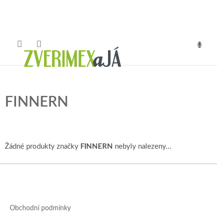
Přejít
na
obsah
NÁKUP
KOŠÍK
FINNERN
Žádné produkty značky
FINNERN
nebyly nalezeny...
Z
á
p
a
Obchodní podmínky
t