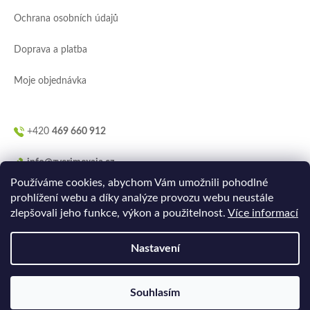
í
Ochrana osobních údajů
Doprava a platba
Moje objednávka
+420
469 660 912
info@zverimexaja.cz
Používáme cookies, abychom Vám umožnili pohodlné
prohlížení webu a díky analýze provozu webu neustále
zlepšovali jeho funkce, výkon a použitelnost.
Více informací
Nastavení
Vytvořilo
Ler.studio
na
Shoptetu
Souhlasím
Copyright 2026
ZVERIMEXaJÁ
. Všechna práva vyhrazena.