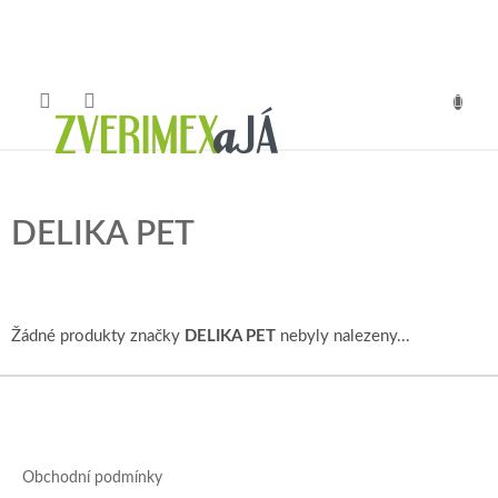
Přejít
na
obsah
NÁKUP
KOŠÍK
DELIKA PET
Žádné produkty značky
DELIKA PET
nebyly nalezeny...
Z
á
p
a
Obchodní podmínky
t