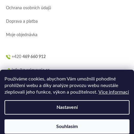
í
Ochrana osobních údajů
Doprava a platba
Moje objednávka
+420
469 660 912
info@zverimexaja.cz
Používáme cookies, abychom Vám umožnili pohodlné
prohlížení webu a díky analýze provozu webu neustále
zlepšovali jeho funkce, výkon a použitelnost.
Více informací
Nastavení
Vytvořilo
Ler.studio
na
Shoptetu
Souhlasím
Copyright 2026
ZVERIMEXaJÁ
. Všechna práva vyhrazena.