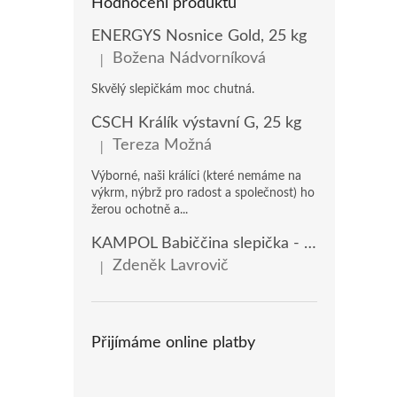
Hodnocení produktů
ENERGYS Nosnice Gold, 25 kg
Božena Nádvorníková
|
Hodnocení produktu je 5 z 5 hvězdiček.
Skvělý slepičkám moc chutná.
ČSCH Králík výstavní G, 25 kg
Tereza Možná
|
Hodnocení produktu je 5 z 5 hvězdiček.
Výborné, naši králíci (které nemáme na
výkrm, nýbrž pro radost a společnost) ho
žerou ochotně a...
KAMPOL Babiččina slepička - domácí nosnice(KB), 20 kg
Zdeněk Lavrovič
|
Hodnocení produktu je 5 z 5 hvězdiček.
Přijímáme online platby