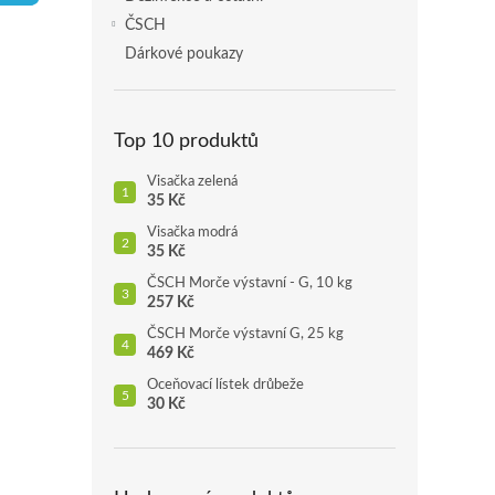
p
ČSCH
a
Dárkové poukazy
n
e
l
Top 10 produktů
Visačka zelená
35 Kč
Visačka modrá
35 Kč
ČSCH Morče výstavní - G, 10 kg
257 Kč
ČSCH Morče výstavní G, 25 kg
469 Kč
Oceňovací lístek drůbeže
30 Kč