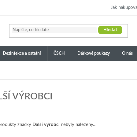
Jak nakupova
Hledat
Dezinfekce a ostatní
ČSCH
Dárkové poukazy
O nás
LŠÍ VÝROBCI
produkty značky
Další výrobci
nebyly nalezeny...