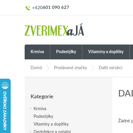
Přejít
601 090 627
na
obsah
Krmiva
Podestýlky
Vitamíny a doplňky
Domů
Prodávané značky
Další výrobci
P
o
Přeskočit
DA
s
Kategorie
kategorie
t
r
Krmiva
a
Podestýlky
n
Žádné 
Vitamíny a doplňky
n
í
Dezinfekce a ostatní