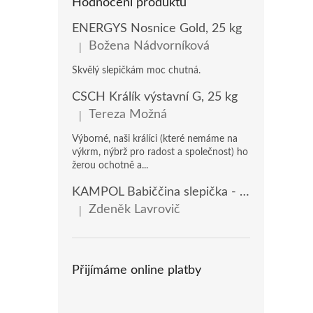
Hodnocení produktů
ENERGYS Nosnice Gold, 25 kg
Božena Nádvorníková
|
Hodnocení produktu je 5 z 5 hvězdiček.
Skvělý slepičkám moc chutná.
ČSCH Králík výstavní G, 25 kg
Tereza Možná
|
Hodnocení produktu je 5 z 5 hvězdiček.
Výborné, naši králíci (které nemáme na
výkrm, nýbrž pro radost a společnost) ho
žerou ochotně a...
KAMPOL Babiččina slepička - domácí nosnice(KB), 20 kg
Zdeněk Lavrovič
|
Hodnocení produktu je 5 z 5 hvězdiček.
Přijímáme online platby