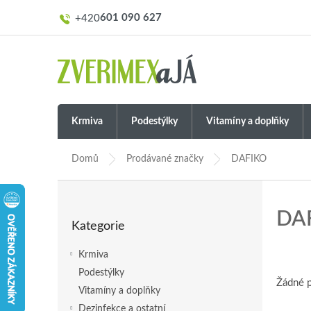
Přejít
601 090 627
na
obsah
Krmiva
Podestýlky
Vitamíny a doplňky
Domů
Prodávané značky
DAFIKO
P
o
Přeskočit
DA
s
Kategorie
kategorie
t
r
Krmiva
a
Podestýlky
n
Žádné 
Vitamíny a doplňky
n
í
Dezinfekce a ostatní