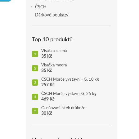
p
ČSCH
a
Dárkové poukazy
n
e
l
Top 10 produktů
Visačka zelená
35 Kč
Visačka modrá
35 Kč
ČSCH Morče výstavní - G, 10 kg
257 Kč
ČSCH Morče výstavní G, 25 kg
469 Kč
Oceňovací lístek drůbeže
30 Kč