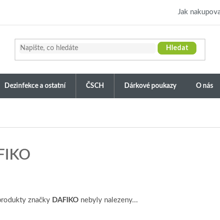
Jak nakupova
Hledat
Dezinfekce a ostatní
ČSCH
Dárkové poukazy
O nás
FIKO
produkty značky
DAFIKO
nebyly nalezeny...