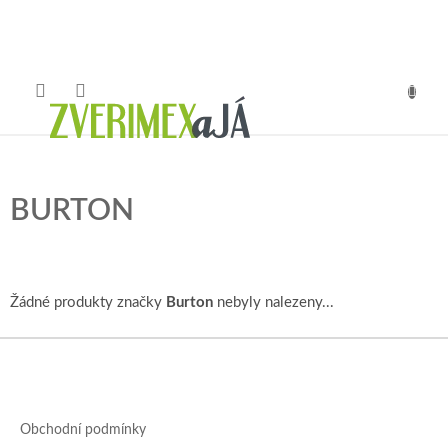
Přejít
na
obsah
NÁKUP
KOŠÍK
BURTON
Žádné produkty značky
Burton
nebyly nalezeny...
Z
á
p
a
Obchodní podmínky
t