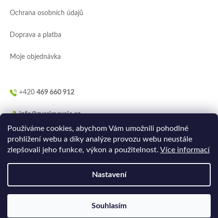
í
Ochrana osobních údajů
Doprava a platba
Moje objednávka
+420
469 660 912
info@zverimexaja.cz
Používáme cookies, abychom Vám umožnili pohodlné
prohlížení webu a díky analýze provozu webu neustále
zlepšovali jeho funkce, výkon a použitelnost.
Více informací
Nastavení
Vytvořilo
Ler.studio
na
Shoptetu
Souhlasím
Copyright 2026
ZVERIMEXaJÁ
. Všechna práva vyhrazena.