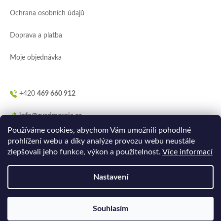
í
Ochrana osobních údajů
Doprava a platba
Moje objednávka
+420
469 660 912
info@zverimexaja.cz
Používáme cookies, abychom Vám umožnili pohodlné
prohlížení webu a díky analýze provozu webu neustále
zlepšovali jeho funkce, výkon a použitelnost.
Více informací
Nastavení
Vytvořilo
Ler.studio
na
Shoptetu
Souhlasím
Copyright 2026
ZVERIMEXaJÁ
. Všechna práva vyhrazena.