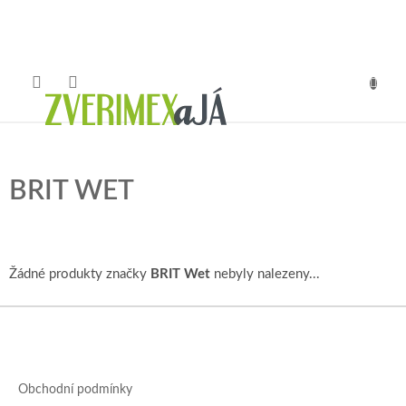
Přejít
na
obsah
NÁKUP
KOŠÍK
BRIT WET
Žádné produkty značky
BRIT Wet
nebyly nalezeny...
Z
á
p
a
Obchodní podmínky
t