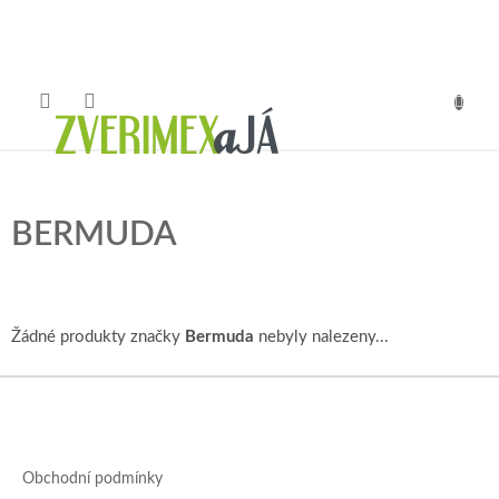
Přejít
na
obsah
NÁKUP
KOŠÍK
BERMUDA
Žádné produkty značky
Bermuda
nebyly nalezeny...
Z
á
p
a
Obchodní podmínky
t