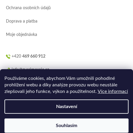
í
Ochrana osobních údajů
Doprava a platba
Moje objednávka
+420
469 660 912
info@zverimexaja.cz
Používáme cookies, abychom Vám umožnili pohodlné
prohlížení webu a díky analýze provozu webu neustále
zlepšovali jeho funkce, výkon a použitelnost.
Více informací
Nastavení
Vytvořilo
Ler.studio
na
Shoptetu
Souhlasím
Copyright 2026
ZVERIMEXaJÁ
. Všechna práva vyhrazena.