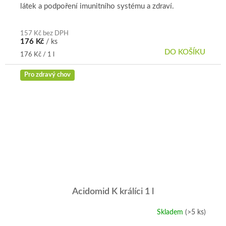
látek a podpoření imunitního systému a zdraví.
z
5
hvězdiček.
157 Kč bez DPH
176 Kč
/ ks
DO KOŠÍKU
Měrná
176 Kč / 1 l
cena:
Pro zdravý chov
Acidomid K králíci 1 l
Skladem
(>5 ks)