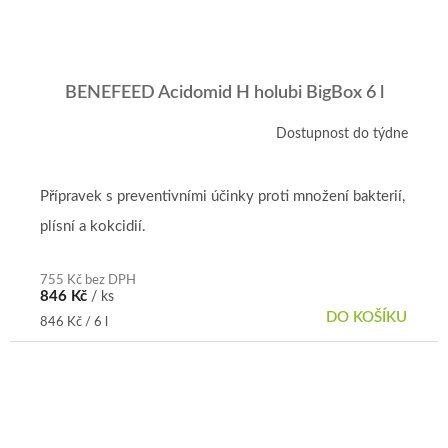
BENEFEED Acidomid H holubi BigBox 6 l
Dostupnost do týdne
Přípravek s preventivními účinky proti množení bakterií,
plísní a kokcidií.
755 Kč bez DPH
846 Kč
/ ks
DO KOŠÍKU
Měrná
846 Kč / 6 l
cena: