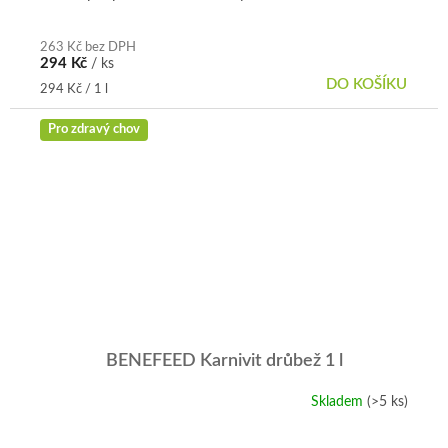
263 Kč bez DPH
294 Kč
/ ks
DO KOŠÍKU
Měrná
294 Kč / 1 l
cena:
Pro zdravý chov
BENEFEED Karnivit drůbež 1 l
Skladem
(>5 ks)