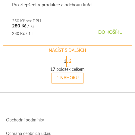
Pro zlepšení reprodukce a odchovu kuřat
250 Kč bez DPH
280 Kč
/ ks
DO KOŠÍKU
Měrná
280 Kč / 1 l
cena:
NAČÍST 5 DALŠÍCH
S
1
2
t
O
r
17
položek celkem
v
á
l
NAHORU
n
á
k
o
d
v
Z
a
á
c
á
n
í
p
í
p
a
r
Obchodní podmínky
t
v
í
k
Ochrana osobních údajů