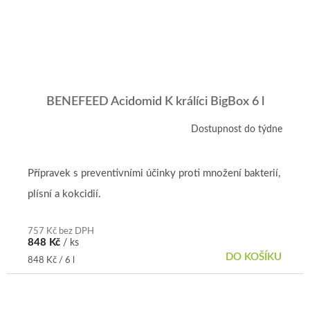
BENEFEED Acidomid K králíci BigBox 6 l
Dostupnost do týdne
Přípravek s preventivními účinky proti množení bakterií,
plísní a kokcidií.
757 Kč bez DPH
848 Kč
/ ks
DO KOŠÍKU
Měrná
848 Kč / 6 l
cena: