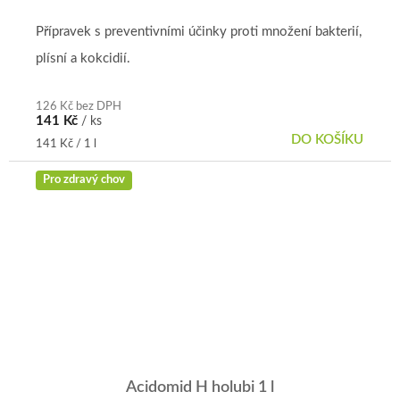
Přípravek s preventivními účinky proti množení bakterií,
plísní a kokcidií.
126 Kč bez DPH
141 Kč
/ ks
DO KOŠÍKU
Měrná
141 Kč / 1 l
cena:
Pro zdravý chov
Acidomid H holubi 1 l