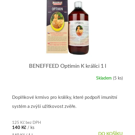
r
p
o
i
d
s
u
p
k
r
t
o
ů
d
u
k
t
BENEFFEED Optimin K králíci 1 l
ů
Skladem
(5 ks)
Doplňkové krmivo pro králíky, které podpoří imunitní
systém a zvýší užitkovost zvěře.
125 Kč bez DPH
140 Kč
/ ks
DO KOŠÍKU