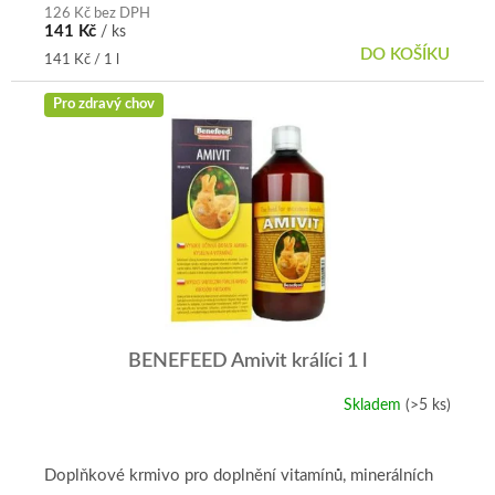
126 Kč bez DPH
141 Kč
/ ks
DO KOŠÍKU
Měrná
141 Kč / 1 l
cena:
Pro zdravý chov
BENEFEED Amivit králíci 1 l
Skladem
(>5 ks)
Průměrné
hodnocení
produktu
je
Doplňkové krmivo pro doplnění vitamínů, minerálních
5,0