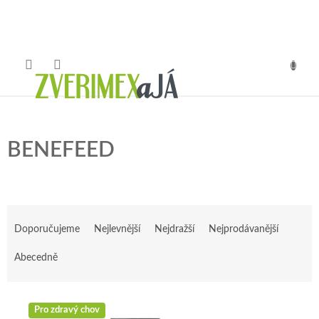
Přejít
na
obsah
NÁKUP
KOŠÍK
BENEFEED
Ř
a
Doporučujeme
Nejlevnější
Nejdražší
Nejprodávanější
z
e
Abecedně
n
í
V
p
Pro zdravý chov
ý