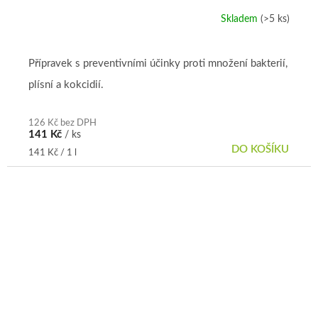
Skladem
(>5 ks)
Přípravek s preventivními účinky proti množení bakterií,
plísní a kokcidií.
126 Kč bez DPH
141 Kč
/ ks
DO KOŠÍKU
Měrná
141 Kč / 1 l
cena: