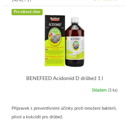
Měrná
140 Kč / 1 l
cena:
Pro zdravý chov
BENEFEED Acidomid D drůbež 1 l
Skladem
(3 ks)
Přípravek s preventivními účinky proti množení bakterií,
plísní a kokcidií pro drůbež.