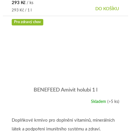
293 Kč
/ ks
DO KOŠÍKU
Měrná
293 Kč / 1 l
cena:
Pro zdravý chov
BENEFEED Amivit holubi 1 l
Skladem
(>5 ks)
Doplňkové krmivo pro doplnění vitamínů, minerálních
látek a podpoření imunitního systému a zdraví.