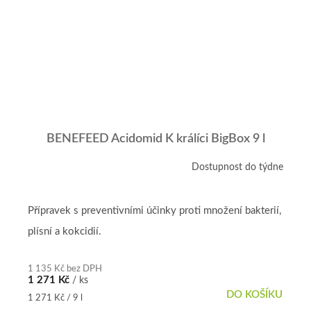
BENEFEED Acidomid K králíci BigBox 9 l
Dostupnost do týdne
Přípravek s preventivními účinky proti množení bakterií,
plísní a kokcidií.
1 135 Kč bez DPH
1 271 Kč
/ ks
DO KOŠÍKU
Měrná
1 271 Kč / 9 l
cena: