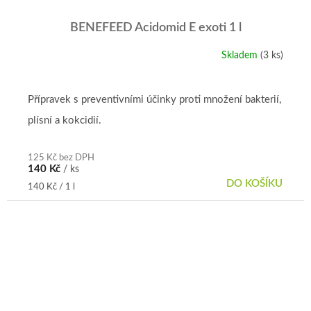
BENEFEED Acidomid E exoti 1 l
Skladem
(3 ks)
Přípravek s preventivními účinky proti množení bakterií,
plísní a kokcidií.
125 Kč bez DPH
140 Kč
/ ks
DO KOŠÍKU
Měrná
140 Kč / 1 l
cena: