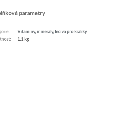
lňkové parametry
gorie
:
Vitaminy, minerály, léčiva pro králíky
tnost
:
1.1 kg