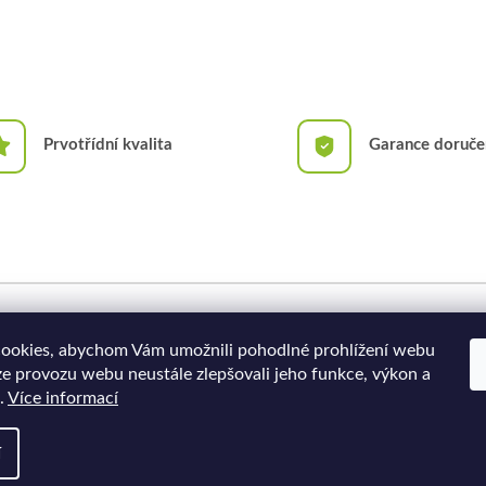
Prvotřídní kvalita
Garance doruče
Doprava a platba
Moje objednávka
ookies, abychom Vám umožnili pohodlné prohlížení webu
ze provozu webu neustále zlepšovali jeho funkce, výkon a
.
Více informací
í
a.