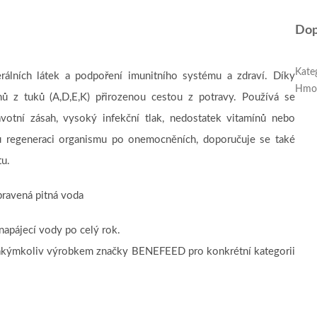
Dop
Kate
álních látek a podpoření imunitního systému a zdraví. Díky
Hmo
ínů z tuků (A,D,E,K) přirozenou cestou z potravy. Používá se
avotní zásah, vysoký infekční tlak, nedostatek vitamínů nebo
u regeneraci organismu po onemocněních, doporučuje se také
tu.
upravená pitná voda
napájecí vody po celý rok.
 jakýmkoliv výrobkem značky BENEFEED pro konkrétní kategorii