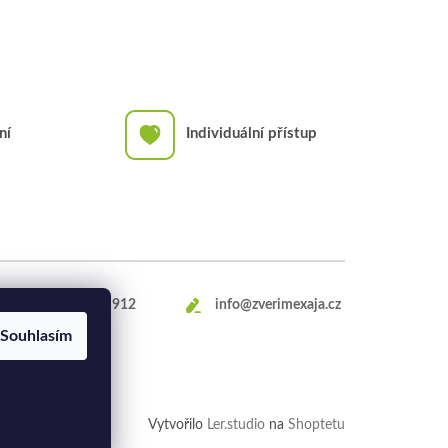
ní
Individuální přístup
+420
469 660 912
info@zverimexaja.cz
Souhlasím
Vytvořilo
Ler.studio
na
Shoptetu