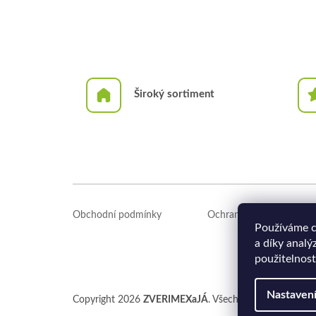
Široký sortiment
Z
á
Obchodní podmínky
Ochrana osobních údajů
p
Používáme c
a
a díky analý
t
použitelnost
í
Nastaven
Copyright 2026
ZVERIMEXaJÁ
. Všechna práva vyhrazen