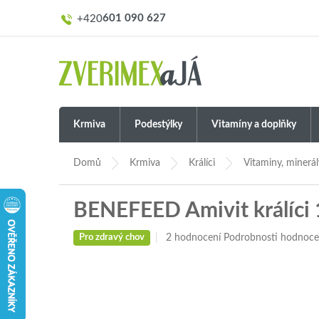
Přejít
601 090 627
na
obsah
Krmiva
Podestýlky
Vitamíny a doplňky
Domů
Krmiva
Králíci
Vitaminy, minerály
BENEFEED Amivit králíci 1
Průměrné
2 hodnocení
Podrobnosti hodnoce
Pro zdravý chov
hodnocení
produktu
je
5,0
z
5