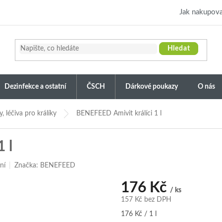
Jak nakupova
Hledat
Dezinfekce a ostatní
ČSCH
Dárkové poukazy
O nás
, léčiva pro králíky
BENEFEED Amivit králíci 1 l
 l
ní
Značka:
BENEFEED
176 Kč
/ ks
157 Kč bez DPH
Měrná
176 Kč / 1 l