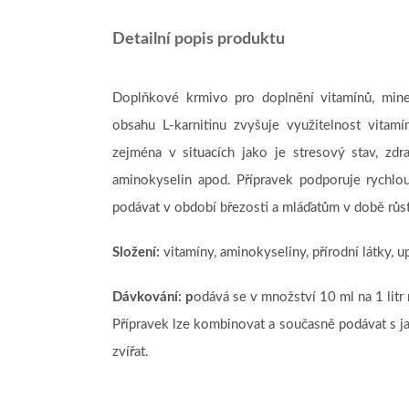
Detailní popis produktu
Doplňkové krmivo pro doplnění vitamínů, miner
obsahu L-karnitinu zvyšuje využitelnost vitam
zejména v situacích jako je stresový stav, zdr
aminokyselin apod. Přípravek podporuje rychlo
podávat v období březosti a mláďatům v době růs
Složení:
vitamíny, aminokyseliny, přírodní látky, 
Dávkování: p
odává se v množství 10 ml na 1 litr 
Přípravek lze kombinovat a současně podávat s
zvířat.