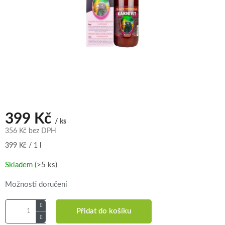
399 Kč
/ ks
356 Kč bez DPH
Měrná
399 Kč / 1 l
cena:
Skladem
(>5 ks)
Možnosti doručení
Přidat do košíku