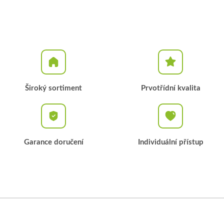
Široký sortiment
Prvotřídní kvalita
Garance doručení
Individuální přístup
Z
á