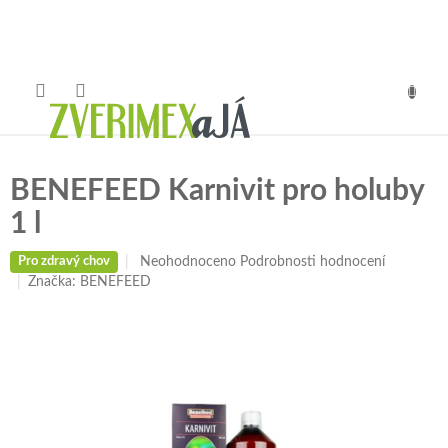
Přejít
na
obsah
NÁKUP
KOŠÍK
BENEFEED Karnivit pro holuby
1 l
Průměrné
Neohodnoceno
Podrobnosti hodnocení
Pro zdravý chov
hodnocení
Značka:
BENEFEED
produktu
je
0,0
z
5
hvězdiček.