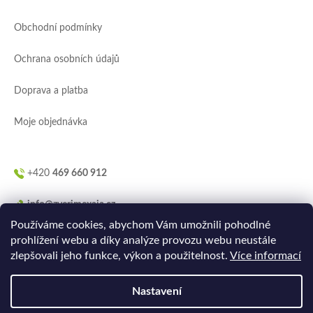
p
a
Obchodní podmínky
t
í
Ochrana osobních údajů
Doprava a platba
Moje objednávka
+420
469 660 912
info@zverimexaja.cz
Používáme cookies, abychom Vám umožnili pohodlné
prohlížení webu a díky analýze provozu webu neustále
zlepšovali jeho funkce, výkon a použitelnost.
Více informací
Nastavení
Vytvořilo
Ler.studio
na
Shoptetu