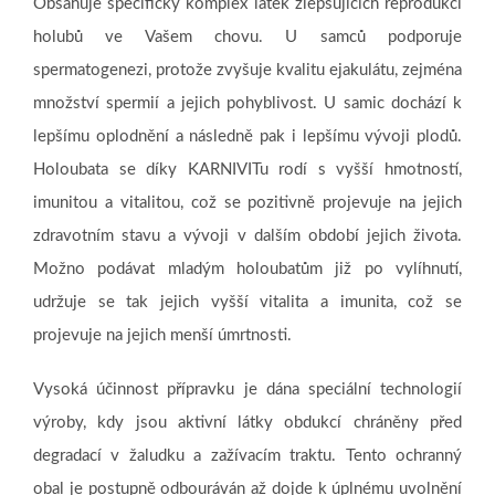
Obsahuje specifický komplex látek zlepšujících reprodukci
holubů ve Vašem chovu. U samců podporuje
spermatogenezi, protože zvyšuje kvalitu ejakulátu, zejména
množství spermií a jejich pohyblivost. U samic dochází k
lepšímu oplodnění a následně pak i lepšímu vývoji plodů.
Holoubata se díky KARNIVITu rodí s vyšší hmotností,
imunitou a vitalitou, což se pozitivně projevuje na jejich
zdravotním stavu a vývoji v dalším období jejich života.
Možno podávat mladým holoubatům již po vylíhnutí,
udržuje se tak jejich vyšší vitalita a imunita, což se
projevuje na jejich menší úmrtnosti.
Vysoká účinnost přípravku je dána speciální technologií
výroby, kdy jsou aktivní látky obdukcí chráněny před
degradací v žaludku a zažívacím traktu. Tento ochranný
obal je postupně odbouráván až dojde k úplnému uvolnění