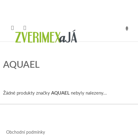
Přejít
na
obsah
NÁKUP
KOŠÍK
AQUAEL
Žádné produkty značky
AQUAEL
nebyly nalezeny...
Z
á
p
a
Obchodní podmínky
t