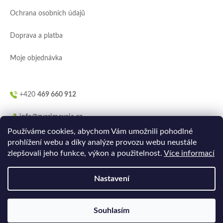
í
Ochrana osobních údajů
Doprava a platba
Moje objednávka
+420
469 660 912
info@zverimexaja.cz
Používáme cookies, abychom Vám umožnili pohodlné
prohlížení webu a díky analýze provozu webu neustále
zlepšovali jeho funkce, výkon a použitelnost.
Více informací
Nastavení
Vytvořilo
Ler.studio
na
Shoptetu
Souhlasím
Copyright 2026
ZVERIMEXaJÁ
. Všechna práva vyhrazena.