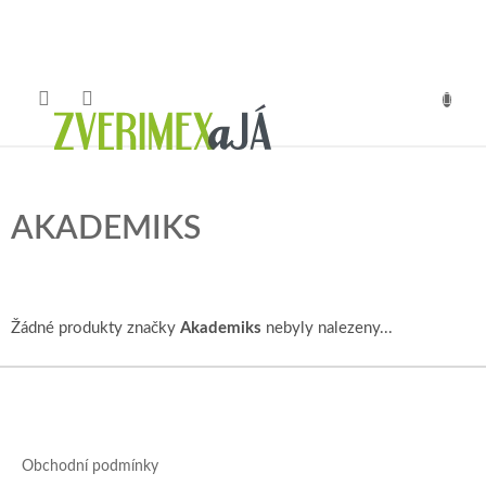
Přejít
na
obsah
NÁKUP
KOŠÍK
AKADEMIKS
Žádné produkty značky
Akademiks
nebyly nalezeny...
Z
á
p
a
Obchodní podmínky
t