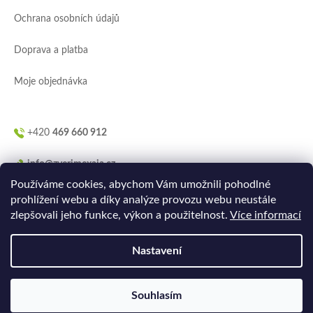
í
Ochrana osobních údajů
Doprava a platba
Moje objednávka
+420
469 660 912
info@zverimexaja.cz
Používáme cookies, abychom Vám umožnili pohodlné
prohlížení webu a díky analýze provozu webu neustále
zlepšovali jeho funkce, výkon a použitelnost.
Více informací
Nastavení
Vytvořilo
Ler.studio
na
Shoptetu
Souhlasím
Copyright 2026
ZVERIMEXaJÁ
. Všechna práva vyhrazena.