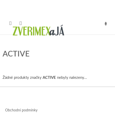
Přejít
na
obsah
NÁKUP
KOŠÍK
ACTIVE
Žádné produkty značky
ACTIVE
nebyly nalezeny...
Z
á
p
a
Obchodní podmínky
t