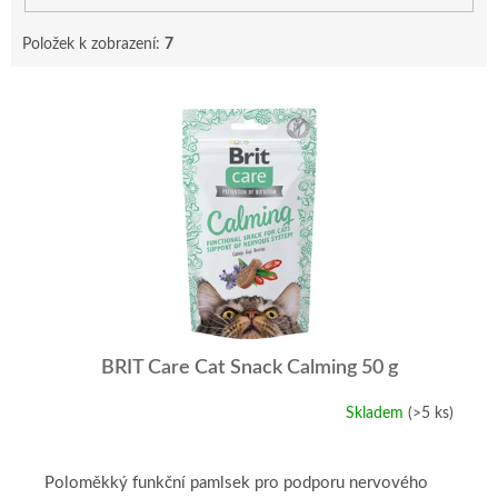
Položek k zobrazení:
7
V
ý
p
i
s
p
r
o
d
u
k
t
BRIT Care Cat Snack Calming 50 g
ů
Skladem
(>5 ks)
Poloměkký funkční pamlsek pro podporu nervového