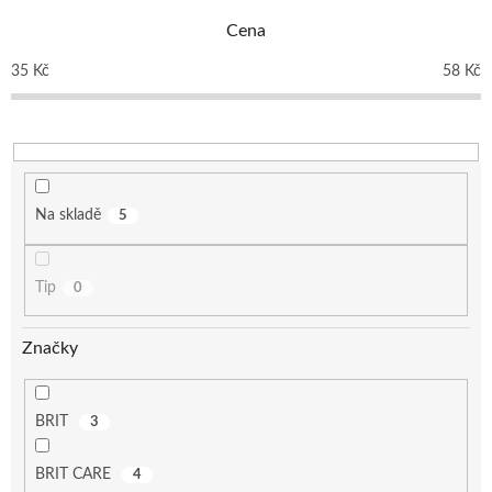
p
Cena
r
o
35
Kč
58
Kč
d
u
k
t
ů
Na skladě
5
Tip
0
Značky
BRIT
3
BRIT CARE
4