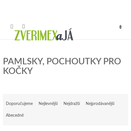
Přejít
na
obsah
NÁKUP
KOŠÍK
PAMLSKY, POCHOUTKY PRO
KOČKY
Ř
a
Doporučujeme
Nejlevnější
Nejdražší
Nejprodávanější
z
e
Abecedně
n
í