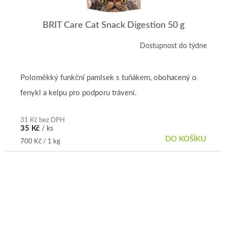
BRIT Care Cat Snack Digestion 50 g
Dostupnost do týdne
Poloměkký funkční pamlsek s tuňákem, obohacený o
fenykl a kelpu pro podporu trávení.
31 Kč bez DPH
35 Kč
/ ks
DO KOŠÍKU
Měrná
700 Kč / 1 kg
cena: