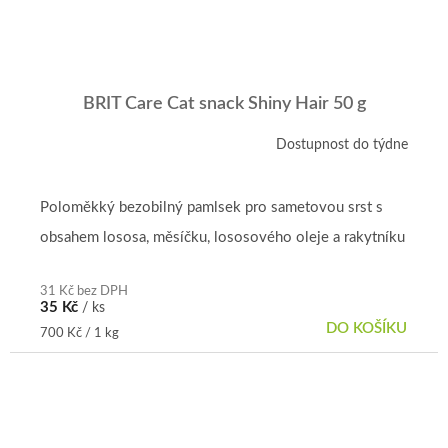
BRIT Care Cat snack Shiny Hair 50 g
Dostupnost do týdne
Poloměkký bezobilný pamlsek pro sametovou srst s
obsahem lososa, měsíčku, lososového oleje a rakytníku
31 Kč bez DPH
35 Kč
/ ks
DO KOŠÍKU
Měrná
700 Kč / 1 kg
cena: