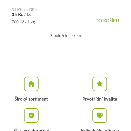
31 Kč bez DPH
35 Kč
/ ks
DO KOŠÍKU
Měrná
700 Kč / 1 kg
cena:
7
položek celkem
O
v
l
á
d
a
c
í
p
r
v
k
Široký sortiment
Prvotřídní kvalita
y
v
ý
p
i
Garance doručení
Individuální přístup