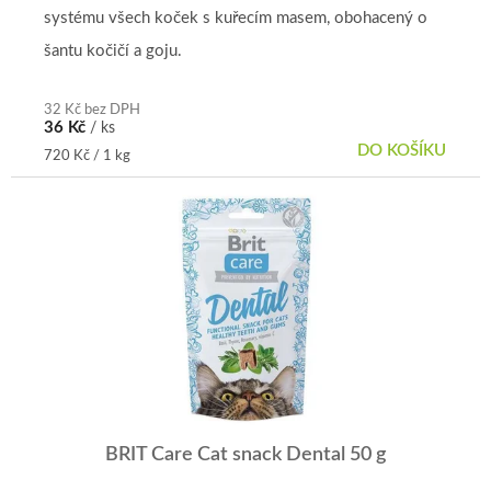
systému všech koček s kuřecím masem, obohacený o
šantu kočičí a goju.
32 Kč bez DPH
36 Kč
/ ks
DO KOŠÍKU
Měrná
720 Kč / 1 kg
cena:
BRIT Care Cat snack Dental 50 g