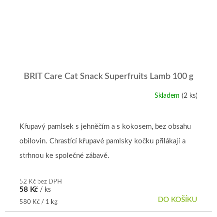
BRIT Care Cat Snack Superfruits Lamb 100 g
Skladem
(2 ks)
Křupavý pamlsek s jehněčím a s kokosem, bez obsahu
obilovin. Chrastící křupavé pamlsky kočku přilákají a
strhnou ke společné zábavě.
52 Kč bez DPH
58 Kč
/ ks
DO KOŠÍKU
Měrná
580 Kč / 1 kg
cena: