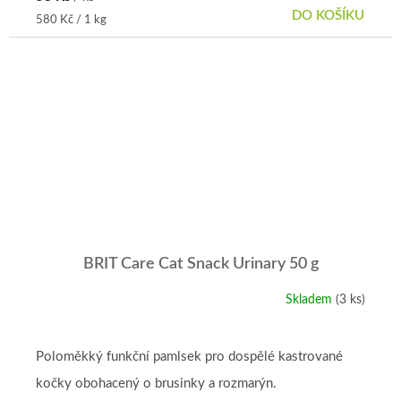
DO KOŠÍKU
Měrná
580 Kč / 1 kg
cena:
BRIT Care Cat Snack Urinary 50 g
Skladem
(3 ks)
Poloměkký funkční pamlsek pro dospělé kastrované
kočky obohacený o brusinky a rozmarýn.