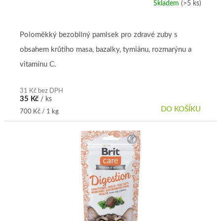
Skladem
(>5 ks)
Poloměkký bezobilný pamlsek pro zdravé zuby s
obsahem krůtího masa, bazalky, tymiánu, rozmarýnu a
vitamínu C.
31 Kč bez DPH
35 Kč
/ ks
DO KOŠÍKU
Měrná
700 Kč / 1 kg
cena: