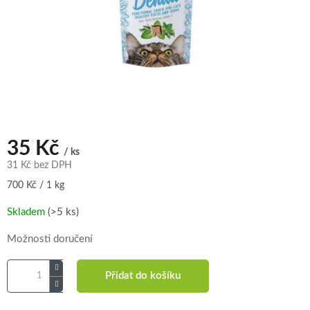
35 Kč
/ ks
31 Kč bez DPH
Měrná
700 Kč / 1 kg
cena:
Skladem
(>5 ks)
Možnosti doručení
Přidat do košíku