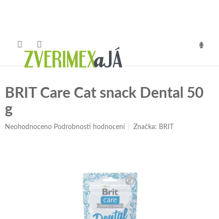
Přejít
na
obsah
NÁKUP
KOŠÍK
BRIT Care Cat snack Dental 50
g
Průměrné
Neohodnoceno
Podrobnosti hodnocení
Značka:
BRIT
hodnocení
produktu
je
0,0
z
5
hvězdiček.