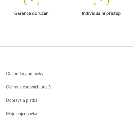
Garance doručení
Individuální přístup
Z
á
p
a
Obchodní podmínky
t
í
Ochrana osobních údajů
Doprava a platba
Moje objednávka