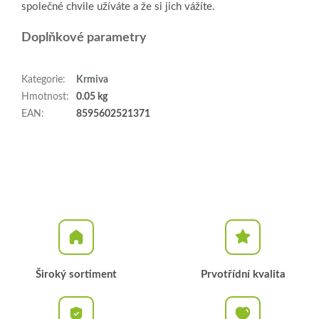
společné chvile užíváte a že si jich vážíte.
Doplňkové parametry
Kategorie
:
Krmiva
Hmotnost
:
0.05 kg
EAN
:
8595602521371
Široký sortiment
Prvotřídní kvalita