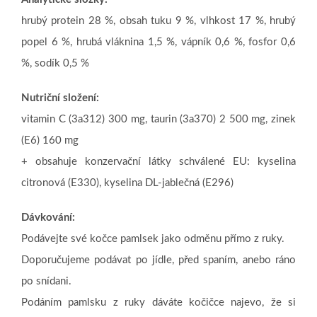
hrubý protein 28 %, obsah tuku 9 %, vlhkost 17 %, hrubý
popel 6 %, hrubá vláknina 1,5 %, vápník 0,6 %, fosfor 0,6
%, sodík 0,5 %
Nutriční složení:
vitamin C (3a312) 300 mg, taurin (3a370) 2 500 mg, zinek
(E6) 160 mg
+ obsahuje konzervační látky schválené EU: kyselina
citronová (E330), kyselina DL-jablečná (E296)
Dávkování:
Podávejte své kočce pamlsek jako odměnu přímo z ruky.
Doporučujeme podávat po jídle, před spaním, anebo ráno
po snídani.
Podáním pamlsku z ruky dáváte kočičce najevo, že si