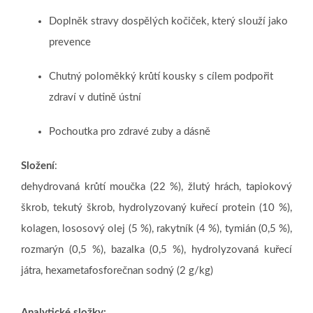
Doplněk stravy dospělých kočiček, který slouží jako
prevence
Chutný poloměkký krůtí kousky s cílem podpořit
zdraví v dutině ústní
Pochoutka pro zdravé zuby a dásně
Složení
:
dehydrovaná krůtí moučka (22 %), žlutý hrách, tapiokový
škrob, tekutý škrob, hydrolyzovaný kuřecí protein (10 %),
kolagen, lososový olej (5 %), rakytník (4 %), tymián (0,5 %),
rozmarýn (0,5 %), bazalka (0,5 %), hydrolyzovaná kuřecí
játra, hexametafosforečnan sodný (2 g/kg)
Analytické složky: