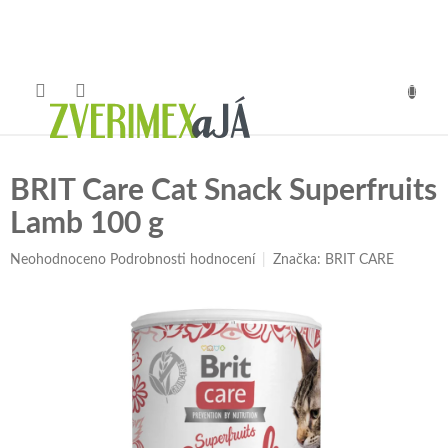
Přejít
na
obsah
NÁKUP
KOŠÍK
BRIT Care Cat Snack Superfruits
Lamb 100 g
Průměrné
Neohodnoceno
Podrobnosti hodnocení
Značka:
BRIT CARE
hodnocení
produktu
je
0,0
z
5
hvězdiček.