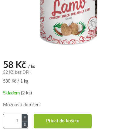
58 Kč
/ ks
52 Kč bez DPH
Měrná
580 Kč / 1 kg
cena:
Skladem
(2 ks)
Možnosti doručení
Přidat do košíku