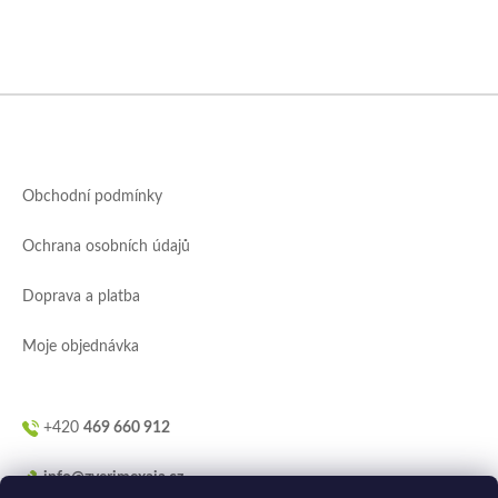
Z
á
p
a
Obchodní podmínky
t
í
Ochrana osobních údajů
Doprava a platba
Moje objednávka
+420
469 660 912
info@zverimexaja.cz