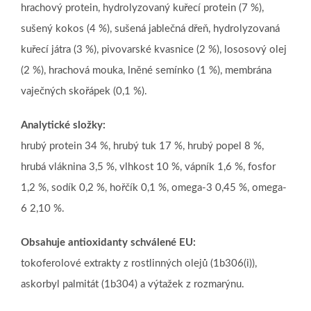
hrachový protein, hydrolyzovaný kuřecí protein (7 %),
sušený kokos (4 %), sušená jablečná dřeň, hydrolyzovaná
kuřecí játra (3 %), pivovarské kvasnice (2 %), lososový olej
(2 %), hrachová mouka, lněné semínko (1 %), membrána
vaječných skořápek (0,1 %).
Analytické složky:
hrubý protein 34 %, hrubý tuk 17 %, hrubý popel 8 %,
hrubá vláknina 3,5 %, vlhkost 10 %, vápník 1,6 %, fosfor
1,2 %, sodík 0,2 %, hořčík 0,1 %, omega-3 0,45 %, omega-
6 2,10 %.
Obsahuje antioxidanty schválené EU:
tokoferolové extrakty z rostlinných olejů (1b306(i)),
askorbyl palmitát (1b304) a výtažek z rozmarýnu.