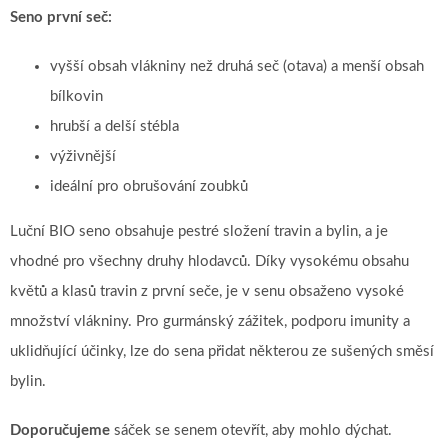
Seno první seč:
vyšší obsah vlákniny než druhá seč (otava) a menší obsah
bílkovin
hrubší a delší stébla
výživnější
ideální pro obrušování zoubků
Luční BIO seno obsahuje pestré složení travin a bylin, a je
vhodné pro všechny druhy hlodavců. Díky vysokému obsahu
květů a klasů travin z první seče, je v senu obsaženo vysoké
množství vlákniny. Pro gurmánský zážitek, podporu imunity a
uklidňující účinky, lze do sena přidat některou ze sušených směsí
bylin.
Doporučujeme
sáček se senem otevřít, aby mohlo dýchat.