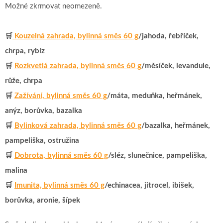
Možné zkrmovat neomezeně.
🛒
Kouzelná zahrada, bylinná směs 60 g
/jahoda, řebříček,
chrpa, rybíz
🛒
Rozkvetlá zahrada, bylinná směs 60 g
/měsíček, levandule,
růže, chrpa
🛒
Zažívání, bylinná směs 60 g
/máta, meduňka, heřmánek,
anýz, borůvka, bazalka
🛒
Bylinková zahrada, bylinná směs 60 g
/bazalka, heřmánek,
pampeliška, ostružina
🛒
Dobrota, bylinná směs 60 g
/sléz, slunečnice, pampeliška,
malina
🛒
Imunita, bylinná směs 60 g
/echinacea, jitrocel, ibišek,
borůvka, aronie, šípek