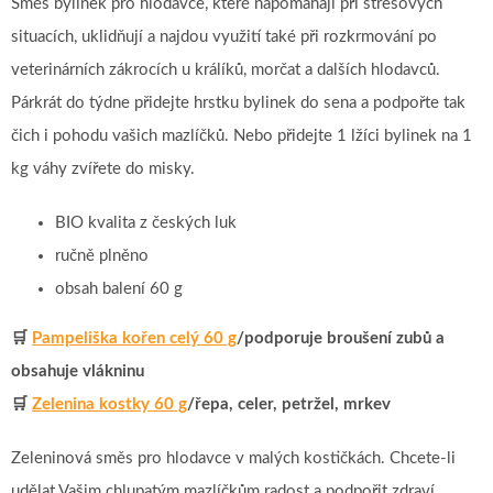
Směs bylinek pro hlodavce, které napomáhají při stresových
situacích, uklidňují a najdou využití také při rozkrmování po
veterinárních zákrocích u králíků, morčat a dalších hlodavců.
Párkrát do týdne přidejte hrstku bylinek do sena a podpořte tak
čich i pohodu vašich mazlíčků. Nebo přidejte 1 lžíci bylinek na 1
kg váhy zvířete do misky.
BIO kvalita z českých luk
ručně plněno
obsah balení 60 g
🛒
Pampeliška kořen celý 60 g
/podporuje broušení zubů a
obsahuje vlákninu
🛒
Zelenina kostky 60 g
/řepa, celer, petržel, mrkev
Zeleninová směs pro hlodavce v malých kostičkách. Chcete-li
udělat Vašim chlupatým mazlíčkům radost a podpořit zdraví,