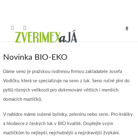
Přejít
na
obsah
NÁKUP
KOŠÍK
Novinka BIO-EKO
Dáme seno je pražskou rodinnou firmou zakladatele Josefa
Vodičky, která se specializuje na seno z luk. Seno ručně plní do
pytlů různých velikostí pro dokrmování větších i menších
domácích mazlíčků.
V nabídce máme sušené bylinky, zeleninu nebo seno. Pro králíky
a hlodavce z českých luk v BIO kvalitě. Dopřejte svým
mazlíčkům to nejlepší, nejchutnější a nejzdravější žvýkání.