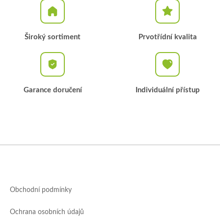
Široký sortiment
Prvotřídní kvalita
Garance doručení
Individuální přístup
Z
á
p
a
Obchodní podmínky
t
í
Ochrana osobních údajů