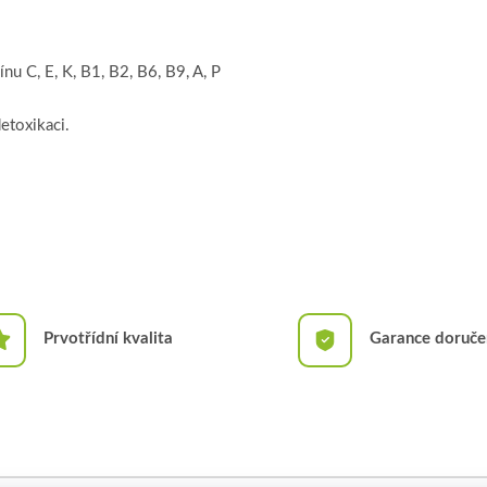
nu C, E, K, B1, B2, B6, B9, A, P
etoxikaci.
Prvotřídní kvalita
Garance doruče