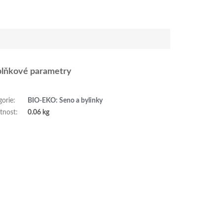
lňkové parametry
gorie
:
BIO-EKO: Seno a bylinky
tnost
:
0.06 kg