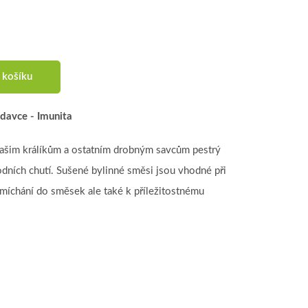
 košíku
odavce - Imunita
vašim králíkům a ostatním drobným savcům pestrý
odních chutí. Sušené bylinné směsi jsou vhodné při
míchání do směsek ale také k příležitostnému