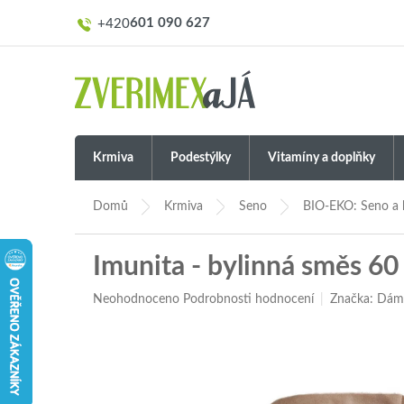
Přejít
601 090 627
na
obsah
Krmiva
Podestýlky
Vitamíny a doplňky
Domů
Krmiva
Seno
BIO-EKO: Seno a 
Imunita - bylinná směs 60
Průměrné
Neohodnoceno
Podrobnosti hodnocení
Značka:
Dám
hodnocení
produktu
je
0,0
z
5