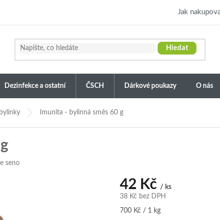
Jak nakupova
Hledat
Dezinfekce a ostatní
ČSCH
Dárkové poukazy
O nás
bylinky
Imunita - bylinná směs 60 g
 g
e seno
42 Kč
/ ks
38 Kč bez DPH
Měrná
700 Kč / 1 kg
cena: