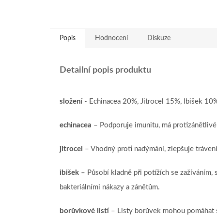
Popis
Hodnocení
Diskuze
Detailní popis produktu
složení
- Echinacea 20%, Jitrocel 15%, Ibišek 1
echinacea
– Podporuje imunitu, má protizánětlivé
jitrocel
– Vhodný proti nadýmání, zlepšuje trávení 
ibišek
– Působí kladně při potížích se zažíváním, s
bakteriálními nákazy a zánětům.
borůvkové listí
– Listy borůvek mohou pomáhat se