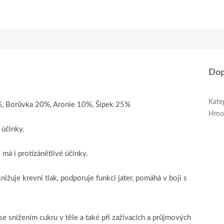
Dop
Kate
0%, Borůvka 20%, Aronie 10%, Šípek 25%
Hmo
 účinky.
má i protizánětlivé účinky.
nižuje krevní tlak, podporuje funkci jater, pomáhá v boji s
 snížením cukru v těle a také při zažívacích a průjmových