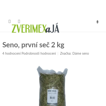
Přejít
na
obsah
NÁKUP
KOŠÍK
Seno, první seč 2 kg
Průměrné
4 hodnocení
Podrobnosti hodnocení
Značka:
Dáme seno
hodnocení
produktu
je
5,0
z
5
hvězdiček.