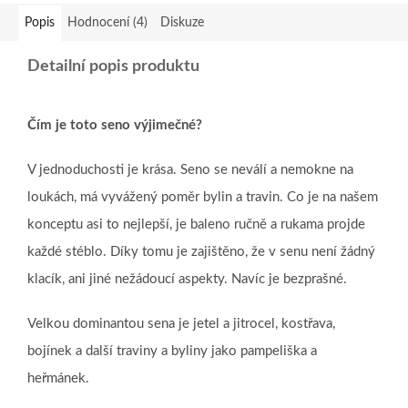
Popis
Hodnocení (4)
Diskuze
Detailní popis produktu
Čím je toto seno výjimečné?
V jednoduchosti je krása. Seno se neválí a nemokne na
loukách, má vyvážený poměr bylin a travin. Co je na našem
konceptu asi to nejlepší, je baleno ručně a rukama projde
každé stéblo. Díky tomu je zajištěno, že v senu není žádný
klacík, ani jiné nežádoucí aspekty. Navíc je bezprašné.
Velkou dominantou sena je jetel a jitrocel, kostřava,
bojínek a další traviny a byliny jako pampeliška a
heřmánek.