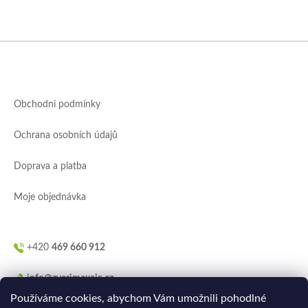
Z
á
p
a
Obchodní podmínky
t
í
Ochrana osobních údajů
Doprava a platba
Moje objednávka
+420
469 660 912
info@zverimexaja.cz
Používáme cookies, abychom Vám umožnili pohodlné