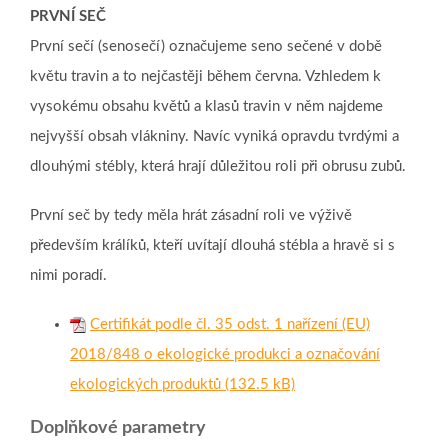
PRVNÍ SEČ
První sečí (senosečí) označujeme seno sečené v době
květu travin a to nejčastěji během června. Vzhledem k
vysokému obsahu květů a klasů travin v něm najdeme
nejvyšší obsah vlákniny. Navíc vyniká opravdu tvrdými a
dlouhými stébly, která hrají důležitou roli při obrusu zubů.
První seč by tedy měla hrát zásadní roli ve výživě
především králíků, kteří uvítají dlouhá stébla a hravě si s
nimi poradí.
Certifikát podle čl. 35 odst. 1 nařízení (EU)
2018/848 o ekologické produkci a označování
ekologických produktů (132.5 kB)
Doplňkové parametry