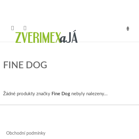
Přejít
na
obsah
NÁKUP
KOŠÍK
FINE DOG
Žádné produkty značky
Fine Dog
nebyly nalezeny...
Z
á
p
a
Obchodní podmínky
t