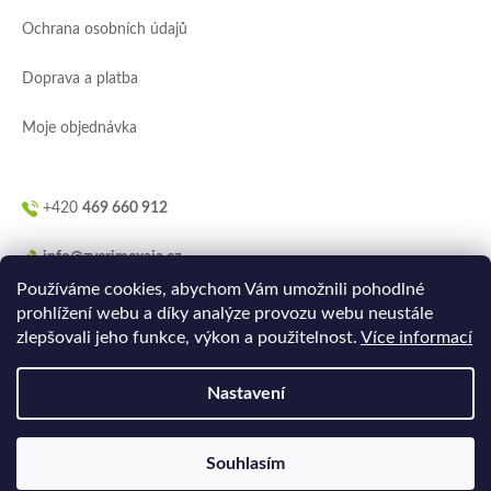
í
Ochrana osobních údajů
Doprava a platba
Moje objednávka
+420
469 660 912
info@zverimexaja.cz
Používáme cookies, abychom Vám umožnili pohodlné
prohlížení webu a díky analýze provozu webu neustále
zlepšovali jeho funkce, výkon a použitelnost.
Více informací
Nastavení
Vytvořilo
Ler.studio
na
Shoptetu
Souhlasím
Copyright 2026
ZVERIMEXaJÁ
. Všechna práva vyhrazena.