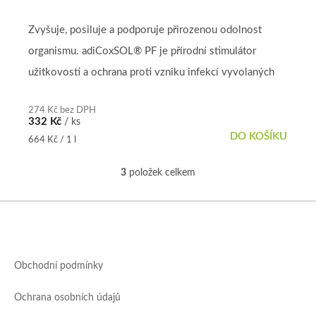
Zvyšuje, posiluje a podporuje přirozenou odolnost
organismu. adiCoxSOL® PF je přírodní stimulátor
užitkovosti a ochrana proti vzniku infekcí vyvolaných
anaerobními bakteriemi...
274 Kč bez DPH
332 Kč
/ ks
DO KOŠÍKU
Měrná
664 Kč / 1 l
cena:
3
položek celkem
O
v
l
Z
á
á
d
p
a
a
c
Obchodní podmínky
t
í
í
p
Ochrana osobních údajů
r
v