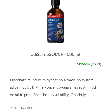
r
p
o
i
d
s
u
p
k
r
t
o
ů
d
u
k
t
adiSalmoSOL®PF 500 ml
ů
Skladem
(>5 ks)
Průměrné
hodnocení
produktu
je
Předcházejte infekcím dýchacího a trávícího systému!
5,0
adiSalmoSOL® PF je koncentrovaná směs rostlinných
z
5
extraktů pro drůbež, holuby a králíky. Obsahuje
hvězdiček.
fytoalexiny, organické...
278 Kč bez DPH