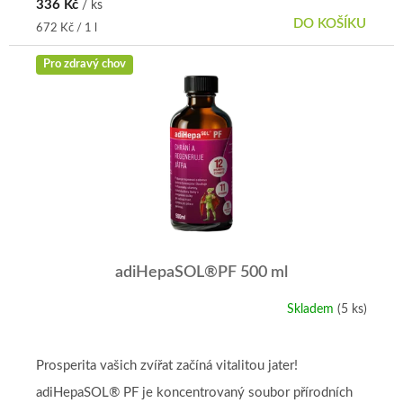
336 Kč
/ ks
DO KOŠÍKU
Měrná
672 Kč / 1 l
cena:
Pro zdravý chov
adiHepaSOL®PF 500 ml
Skladem
(5 ks)
Prosperita vašich zvířat začíná vitalitou jater!
adiHepaSOL® PF je koncentrovaný soubor přírodních