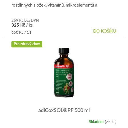
rostlinných složek, vitamínů, mikroelementů a
organických kyselin. Účinné...
269 Kč bez DPH
325 Kč
/ ks
DO KOŠÍKU
Měrná
650 Kč / 1 l
cena:
Pro zdravý chov
adiCoxSOL®PF 500 ml
Skladem
(>5 ks)