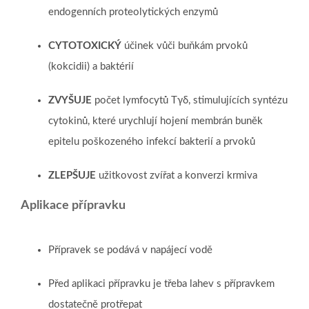
endogenních proteolytických enzymů
CYTOTOXICKÝ
účinek vůči buňkám prvoků
(kokcidii) a baktérií
ZVYŠUJE
počet lymfocytů Tγδ, stimulujících syntézu
cytokinů, které urychlují hojení membrán buněk
epitelu poškozeného infekcí bakterií a prvoků
ZLEPŠUJE
užitkovost zvířat a konverzi krmiva
Aplikace přípravku
Přípravek se podává v napájecí vodě
Před aplikaci přípravku je třeba lahev s přípravkem
dostatečně protřepat