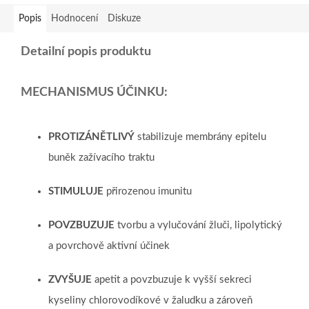
Popis
Hodnocení
Diskuze
Detailní popis produktu
MECHANISMUS ÚČINKU:
PROTIZÁNĚTLIVÝ
stabilizuje membrány epitelu
buněk zažívacího traktu
STIMULUJE
přirozenou imunitu
POVZBUZUJE
tvorbu a vylučování žluči, lipolytický
a povrchově aktivní účinek
ZVYŠUJE
apetit a povzbuzuje k vyšší sekreci
kyseliny chlorovodíkové v žaludku a zároveň