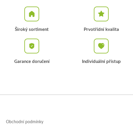
Široký sortiment
Prvotřídní kvalita
Garance doručení
Individuální přístup
Z
á
p
a
Obchodní podmínky
t
í