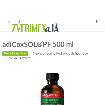
Přejít
na
obsah
NÁKUP
KOŠÍK
adiCoxSOL®PF 500 ml
Průměrné
Neohodnoceno
Podrobnosti hodnocení
Pro zdravý chov
hodnocení
Značka:
Bioferm
produktu
je
0,0
z
5
hvězdiček.