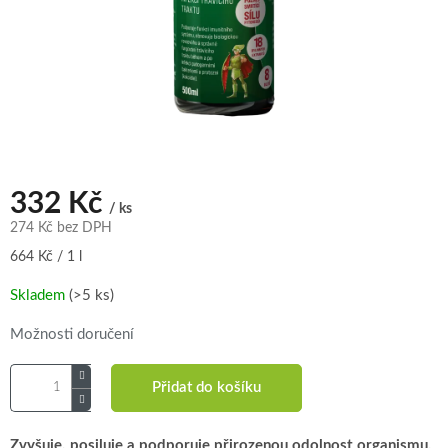
332 Kč
/ ks
274 Kč bez DPH
Měrná
664 Kč / 1 l
cena:
Skladem
(>5 ks)
Možnosti doručení
Přidat do košíku
Zvyšuje, posiluje a podporuje přirozenou odolnost organismu.