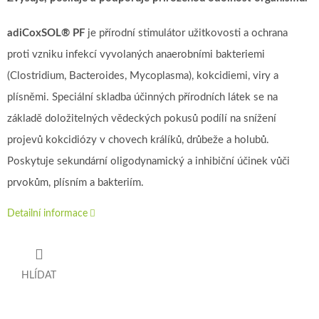
adiCoxSOL® PF
je přírodní stimulátor užitkovosti a ochrana
proti vzniku infekcí vyvolaných anaerobními bakteriemi
(Clostridium, Bacteroides, Mycoplasma), kokcidiemi, viry a
plísněmi. Speciální skladba účinných přírodních látek se na
základě doložitelných vědeckých pokusů podílí na snížení
projevů kokcidiózy v chovech králíků, drůbeže a holubů.
Poskytuje sekundární oligodynamický a inhibiční účinek vůči
prvokům, plísním a bakteriím.
Detailní informace
HLÍDAT