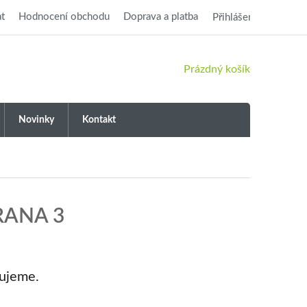
t
Hodnocení obchodu
Doprava a platba
Přihlášení
NÁKUPNÍ
Prázdný košík
KOŠÍK
Novinky
Kontakt
TRANA 3
vujeme.