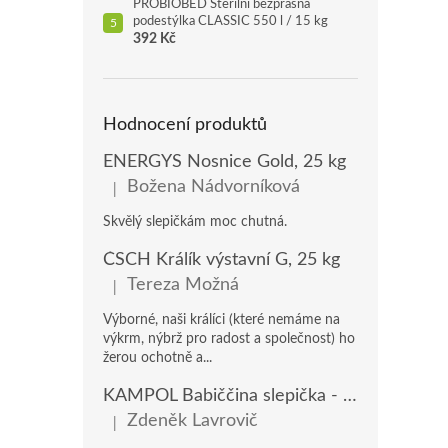
PROBIOBED Sterilní bezprašná
podestýlka CLASSIC 550 l / 15 kg
392 Kč
Hodnocení produktů
ENERGYS Nosnice Gold, 25 kg
Božena Nádvorníková
|
Hodnocení produktu je 5 z 5 hvězdiček.
Skvělý slepičkám moc chutná.
ČSCH Králík výstavní G, 25 kg
Tereza Možná
|
Hodnocení produktu je 5 z 5 hvězdiček.
Výborné, naši králíci (které nemáme na
výkrm, nýbrž pro radost a společnost) ho
žerou ochotně a...
KAMPOL Babiččina slepička - domácí nosnice(KB), 20 kg
Zdeněk Lavrovič
|
Hodnocení produktu je 5 z 5 hvězdiček.