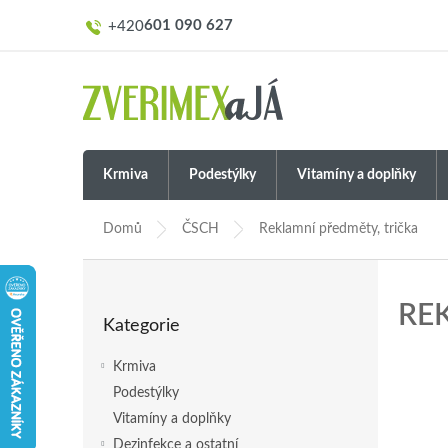
Přejít
601 090 627
na
obsah
Krmiva
Podestýlky
Vitamíny a doplňky
Domů
ČSCH
Reklamní předměty, trička
P
o
Přeskočit
RE
s
Kategorie
kategorie
t
r
Krmiva
a
Podestýlky
n
Vitamíny a doplňky
n
í
Dezinfekce a ostatní