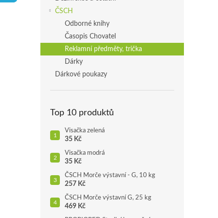
p
ČSCH
a
Odborné knihy
n
Časopis Chovatel
e
Reklamní předměty, trička
l
Dárky
Dárkové poukazy
Top 10 produktů
Visačka zelená
35 Kč
Visačka modrá
35 Kč
ČSCH Morče výstavní - G, 10 kg
257 Kč
ČSCH Morče výstavní G, 25 kg
469 Kč