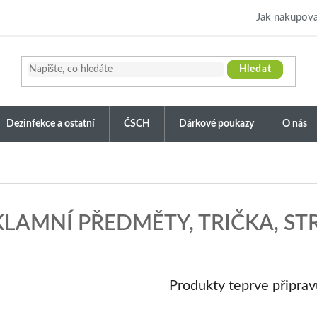
Jak nakupova
Hledat
Dezinfekce a ostatní
ČSCH
Dárkové poukazy
O nás
KLAMNÍ PŘEDMĚTY, TRIČKA
, S
Produkty teprve připra