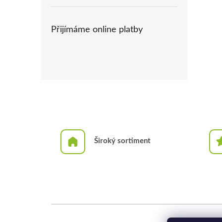
Přijímáme online platby
Široký sortiment
Z
á