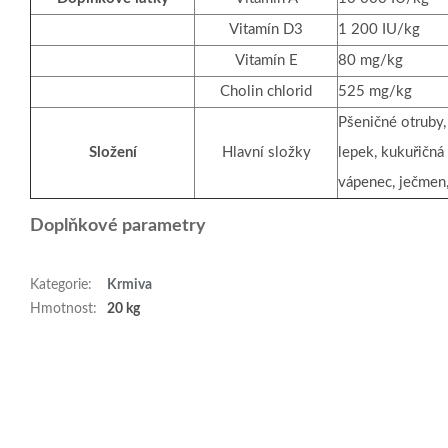
Vitamín D3
1 200 IU/kg
Vitamín E
80 mg/kg
Cholin chlorid
525 mg/kg
Pšeničné otruby,
Složení
Hlavní složky
lepek, kukuřičná
vápenec, ječmen,
Doplňkové parametry
Kategorie
:
Krmiva
Hmotnost
:
20 kg