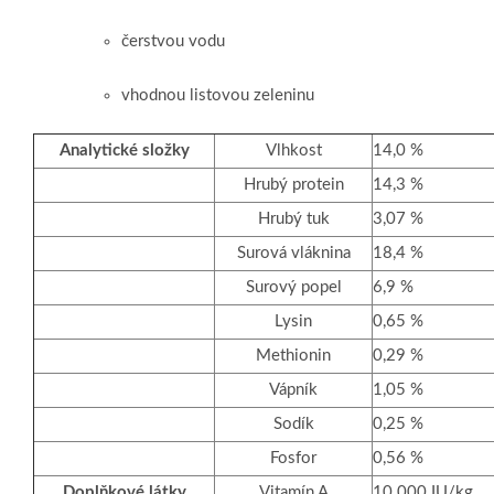
čerstvou vodu
vhodnou listovou zeleninu
Analytické složky
Vlhkost
14,0 %
Hrubý protein
14,3 %
Hrubý tuk
3,07 %
Surová vláknina
18,4 %
Surový popel
6,9 %
Lysin
0,65 %
Methionin
0,29 %
Vápník
1,05 %
Sodík
0,25 %
Fosfor
0,56 %
Doplňkové látky
Vitamín A
10 000 IU/kg