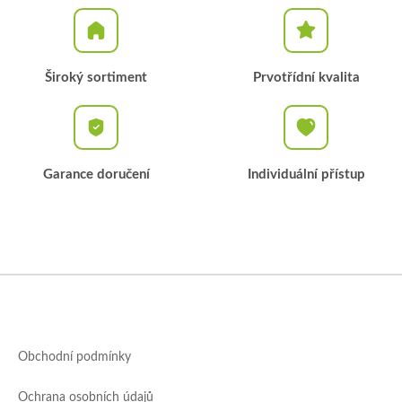
Široký sortiment
Prvotřídní kvalita
Garance doručení
Individuální přístup
Z
á
p
a
Obchodní podmínky
t
í
Ochrana osobních údajů