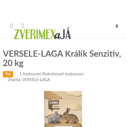
Přejít
na
obsah
NÁKUP
KOŠÍK
VERSELE-LAGA Králík Senzitiv,
20 kg
Průměrné
1 hodnocení
Podrobnosti hodnocení
Top
hodnocení
Značka:
VERSELE-LAGA
produktu
je
5,0
z
5
hvězdiček.