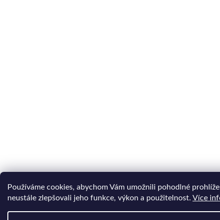
Používáme cookies, abychom Vám umožnili pohodlné prohlíže
neustále zlepšovali jeho funkce, výkon a použitelnost.
Více in