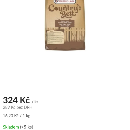
324 Kč
/ ks
289 Kč bez DPH
Měrná
16,20 Kč / 1 kg
cena:
Skladem
(>5 ks)