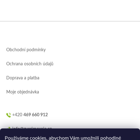
Z
á
p
a
Obchodní podmínky
t
í
Ochrana osobních údajů
Doprava a platba
Moje objednávka
+420
469 660 912
info@zverimexaja.cz
Používáme cookies, abychom Vám umožnili pohodlné