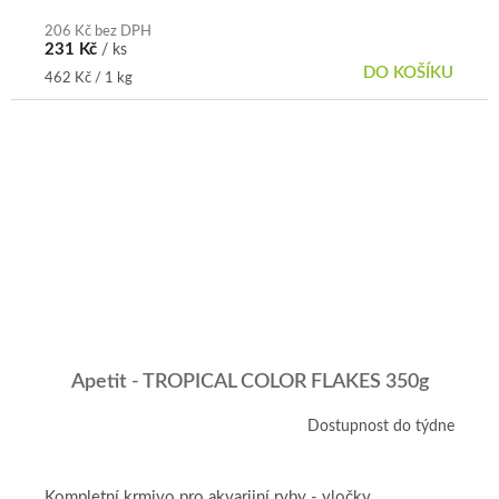
206 Kč bez DPH
231 Kč
/ ks
DO KOŠÍKU
Měrná
462 Kč / 1 kg
cena:
Apetit - TROPICAL COLOR FLAKES 350g
Dostupnost do týdne
Kompletní krmivo pro akvarijní ryby - vločky