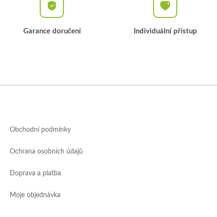
ý
p
i
Garance doručení
Individuální přístup
s
u
Z
á
p
a
Obchodní podmínky
t
í
Ochrana osobních údajů
Doprava a platba
Moje objednávka