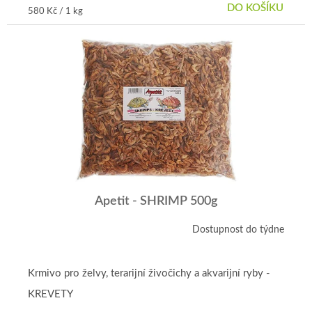
DO KOŠÍKU
Měrná
580 Kč / 1 kg
cena:
Apetit - SHRIMP 500g
Dostupnost do týdne
Krmivo pro želvy, terarijní živočichy a akvarijní ryby -
KREVETY