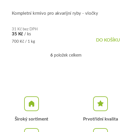
Kompletní krmivo pro akvarijní ryby - vločky
31 Kč bez DPH
35 Kč
/ ks
DO KOŠÍKU
Měrná
700 Kč / 1 kg
cena:
6
položek celkem
O
v
l
á
d
a
c
í
p
r
v
k
Široký sortiment
Prvotřídní kvalita
y
v