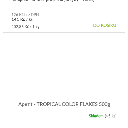
126 Kč bez DPH
141 Kč
/ ks
DO KOŠÍKU
Měrná
402,86 Kč / 1 kg
cena:
Apetit - TROPICAL COLOR FLAKES 500g
Skladem
(>5 ks)
Průměrné
hodnocení
produktu