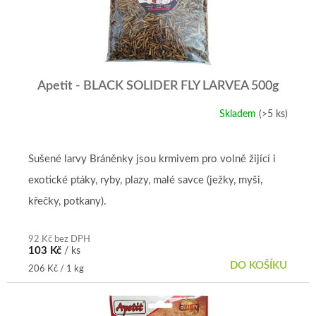
r
o
d
u
k
t
Apetit - BLACK SOLIDER FLY LARVEA 500g
ů
Skladem
(>5 ks)
Průměrné
hodnocení
produktu
je
Sušené larvy Bráněnky jsou krmivem pro volně žijící i
5,0
exotické ptáky, ryby, plazy, malé savce (ježky, myši,
z
5
křečky, potkany).
hvězdiček.
92 Kč bez DPH
103 Kč
/ ks
DO KOŠÍKU
Měrná
206 Kč / 1 kg
cena: