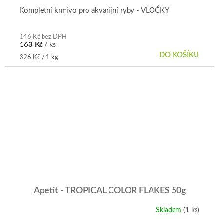
je
Kompletní krmivo pro akvarijní ryby - VLOČKY
5,0
z
5
146 Kč bez DPH
163 Kč
/ ks
hvězdiček.
DO KOŠÍKU
Měrná
326 Kč / 1 kg
cena:
Apetit - TROPICAL COLOR FLAKES 50g
Skladem
(1 ks)