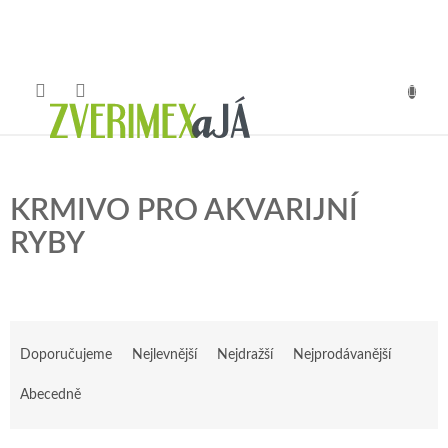
Přejít
na
obsah
NÁKUP
KOŠÍK
KRMIVO PRO AKVARIJNÍ
RYBY
Ř
a
Doporučujeme
Nejlevnější
Nejdražší
Nejprodávanější
z
e
Abecedně
n
í