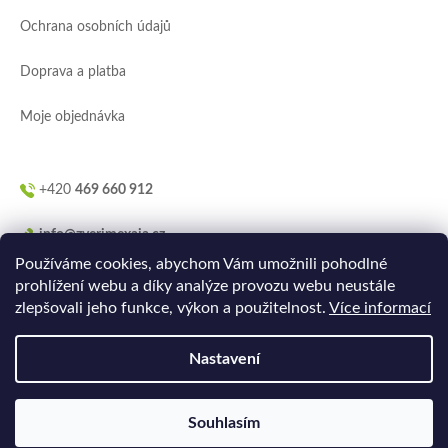
í
Ochrana osobních údajů
Doprava a platba
Moje objednávka
+420
469 660 912
info@zverimexaja.cz
Používáme cookies, abychom Vám umožnili pohodlné
prohlížení webu a díky analýze provozu webu neustále
zlepšovali jeho funkce, výkon a použitelnost.
Více informací
Nastavení
Vytvořilo
Ler.studio
na
Shoptetu
Souhlasím
Copyright 2026
ZVERIMEXaJÁ
. Všechna práva vyhrazena.