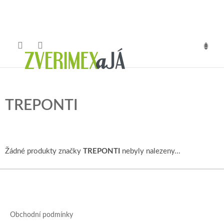
Přejít
na
obsah
NÁKUP
KOŠÍK
TREPONTI
Žádné produkty značky
TREPONTI
nebyly nalezeny...
Z
á
p
a
Obchodní podmínky
t