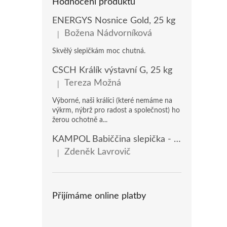
Hodnocení produktů
ENERGYS Nosnice Gold, 25 kg
Božena Nádvorníková
|
Hodnocení produktu je 5 z 5 hvězdiček.
Skvělý slepičkám moc chutná.
ČSCH Králík výstavní G, 25 kg
Tereza Možná
|
Hodnocení produktu je 5 z 5 hvězdiček.
Výborné, naši králíci (které nemáme na
výkrm, nýbrž pro radost a společnost) ho
žerou ochotně a...
KAMPOL Babiččina slepička - domácí nosnice(KB), 20 kg
Zdeněk Lavrovič
|
Hodnocení produktu je 5 z 5 hvězdiček.
Přijímáme online platby