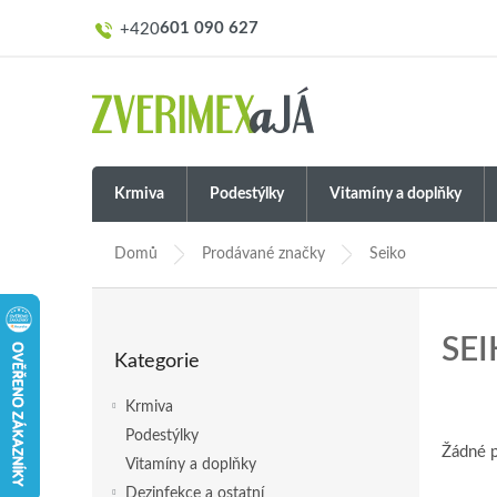
Přejít
601 090 627
na
obsah
Krmiva
Podestýlky
Vitamíny a doplňky
Domů
Prodávané značky
Seiko
P
o
Přeskočit
SE
s
Kategorie
kategorie
t
r
Krmiva
a
Podestýlky
n
Žádné 
Vitamíny a doplňky
n
í
Dezinfekce a ostatní