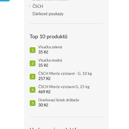
p
ČSCH
a
Dárkové poukazy
n
e
l
Top 10 produktů
Visačka zelená
35 Kč
Visačka modrá
35 Kč
ČSCH Morče výstavní - G, 10 kg
257 Kč
ČSCH Morče výstavní G, 25 kg
469 Kč
Oceňovací lístek drůbeže
30 Kč