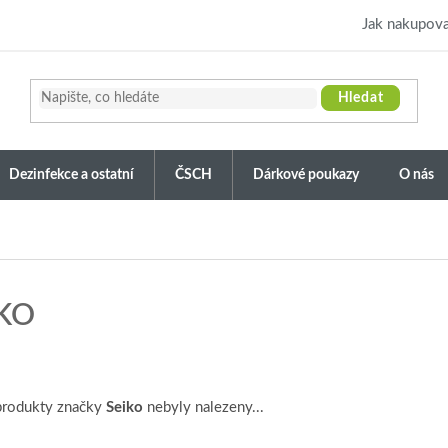
Jak nakupova
Hledat
Dezinfekce a ostatní
ČSCH
Dárkové poukazy
O nás
IKO
produkty značky
Seiko
nebyly nalezeny...