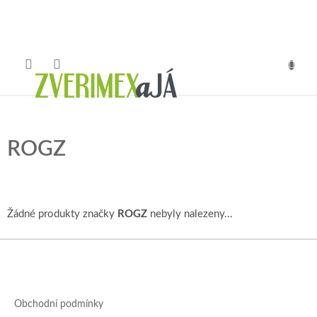
Přejít
na
obsah
NÁKUP
KOŠÍK
ROGZ
Žádné produkty značky
ROGZ
nebyly nalezeny...
Z
á
p
a
Obchodní podmínky
t