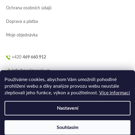
í
Ochrana osobních údajů
Doprava a platba
Moje objednávka
+420
469 660 912
info@zverimexaja.cz
Používáme cookies, abychom Vám umožnili pohodlné
prohlížení webu a díky analýze provozu webu neustále
zlepšovali jeho funkce, výkon a použitelnost.
Více informací
Nastavení
Vytvořilo
Ler.studio
na
Shoptetu
Souhlasím
Copyright 2026
ZVERIMEXaJÁ
. Všechna práva vyhrazena.