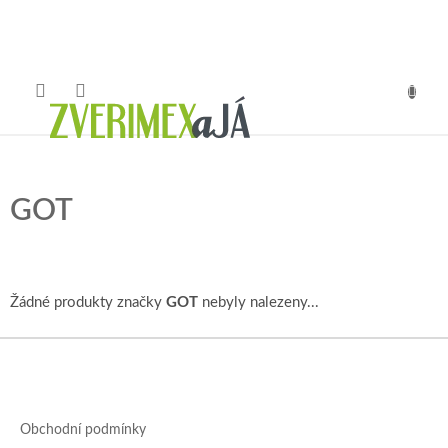
Přejít
na
obsah
NÁKUP
KOŠÍK
GOT
Žádné produkty značky
GOT
nebyly nalezeny...
Z
á
p
a
Obchodní podmínky
t