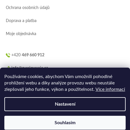
í
Ochrana osobních údajů
Doprava a platba
Moje objednávka
+420
469 660 912
info@zverimexaja.cz
Používáme cookies, abychom Vám umožnili pohodlné
prohlížení webu a díky analýze provozu webu neustále
zlepšovali jeho funkce, výkon a použitelnost.
Více informací
Nastavení
Vytvořilo
Ler.studio
na
Shoptetu
Souhlasím
Copyright 2026
ZVERIMEXaJÁ
. Všechna práva vyhrazena.