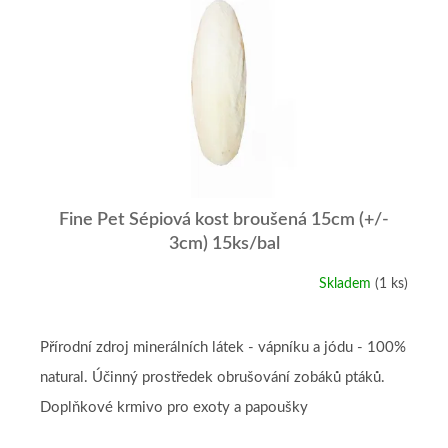
r
p
o
i
d
s
u
p
k
r
t
o
ů
d
u
k
t
Fine Pet Sépiová kost broušená 15cm (+/-
ů
3cm) 15ks/bal
Skladem
(1 ks)
Přírodní zdroj minerálních látek - vápníku a jódu - 100%
natural. Účinný prostředek obrušování zobáků ptáků.
Doplňkové krmivo pro exoty a papoušky