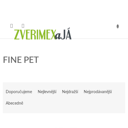
Přejít
na
obsah
NÁKUP
KOŠÍK
FINE PET
Ř
a
Doporučujeme
Nejlevnější
Nejdražší
Nejprodávanější
z
e
Abecedně
n
í
V
p
ý