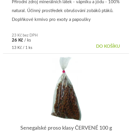
Přírodní zdroj minerálních látek - vápníku a jódu - 100%
natural. Účinný prostředek obrušování zobáků ptáků.
Doplňkové krmivo pro exoty a papoušky
23 Kč bez DPH
26 Kč
/ ks
DO KOŠÍKU
Měrná
13 Kč / 1 ks
cena:
Senegalské proso klasy ČERVENÉ 100 g