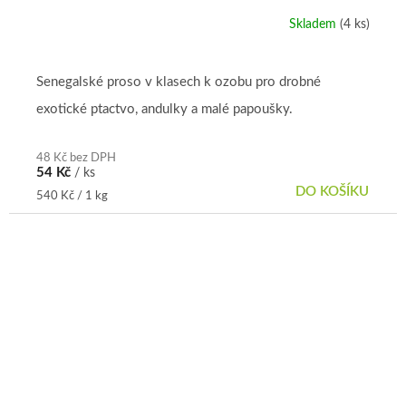
Skladem
(4 ks)
Senegalské proso v klasech k ozobu pro drobné
exotické ptactvo, andulky a malé papoušky.
48 Kč bez DPH
54 Kč
/ ks
DO KOŠÍKU
Měrná
540 Kč / 1 kg
cena: