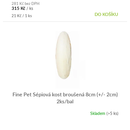
281 Kč bez DPH
315 Kč
/ ks
DO KOŠÍKU
Měrná
21 Kč / 1 ks
cena:
Fine Pet Sépiová kost broušená 8cm (+/- 2cm)
2ks/bal
Skladem
(>5 ks)