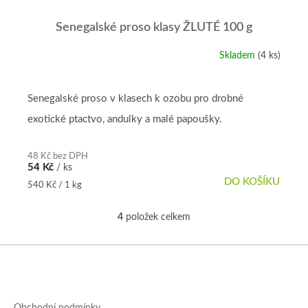
Senegalské proso klasy ŽLUTÉ 100 g
Skladem
(4 ks)
Senegalské proso v klasech k ozobu pro drobné
exotické ptactvo, andulky a malé papoušky.
48 Kč bez DPH
54 Kč
/ ks
DO KOŠÍKU
Měrná
540 Kč / 1 kg
cena:
4
položek celkem
O
v
l
Z
á
á
d
p
a
a
c