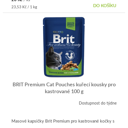
DO KOŠÍKU
Měrná
23,53 Kč / 1 kg
cena:
BRIT Premium Cat Pouches kuřecí kousky pro
kastrované 100 g
Dostupnost do týdne
Masové kapsičky Brit Premium pro kastrované kočky s