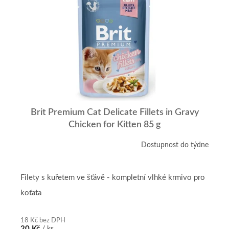
r
p
o
i
d
s
u
p
k
r
t
o
ů
d
u
k
t
Brit Premium Cat Delicate Fillets in Gravy
ů
Chicken for Kitten 85 g
Dostupnost do týdne
Filety s kuřetem ve šťávě - kompletní vlhké krmivo pro
koťata
18 Kč bez DPH
20 Kč
/ ks