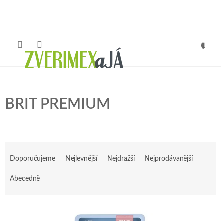
Přejít
na
obsah
NÁKUP
KOŠÍK
BRIT PREMIUM
Ř
a
Doporučujeme
Nejlevnější
Nejdražší
Nejprodávanější
z
e
Abecedně
n
í
V
p
ý