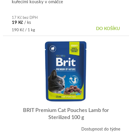
kuřecími kousky v omáčce
17 Kč bez DPH
19 Kč
/ ks
DO KOŠÍKU
Měrná
190 Kč / 1 kg
cena:
BRIT Premium Cat Pouches Lamb for
Sterilized 100 g
Dostupnost do týdne