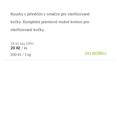
Kousky s jehněčím v omáčce pro sterilizované
kočky. Kompletní prémiové mokré krmivo pro
sterilizované kočky.
18 Kč bez DPH
20 Kč
/ ks
DO KOŠÍKU
Měrná
200 Kč / 1 kg
cena: