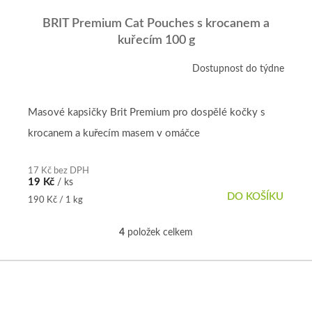
BRIT Premium Cat Pouches s krocanem a
kuřecím 100 g
Dostupnost do týdne
Masové kapsičky Brit Premium pro dospělé kočky s
krocanem a kuřecím masem v omáčce
17 Kč bez DPH
19 Kč
/ ks
DO KOŠÍKU
Měrná
190 Kč / 1 kg
cena:
4
položek celkem
O
v
l
Z
á
á
d
p
a