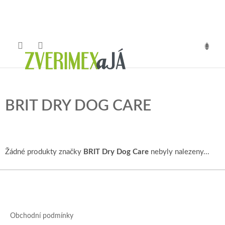
Přejít
na
obsah
NÁKUP
KOŠÍK
BRIT DRY DOG CARE
Žádné produkty značky
BRIT Dry Dog Care
nebyly nalezeny...
Z
á
p
a
Obchodní podmínky
t