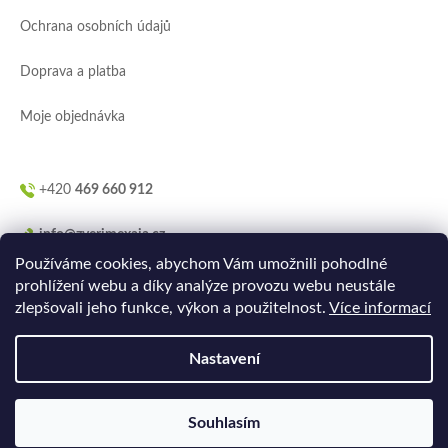
í
Ochrana osobních údajů
Doprava a platba
Moje objednávka
+420
469 660 912
info@zverimexaja.cz
Používáme cookies, abychom Vám umožnili pohodlné
prohlížení webu a díky analýze provozu webu neustále
zlepšovali jeho funkce, výkon a použitelnost.
Více informací
Nastavení
Vytvořilo
Ler.studio
na
Shoptetu
Souhlasím
Copyright 2026
ZVERIMEXaJÁ
. Všechna práva vyhrazena.