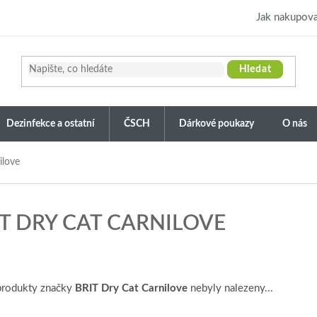
Jak nakupova
Hledat
Dezinfekce a ostatní
ČSCH
Dárkové poukazy
O nás
ilove
IT DRY CAT CARNILOVE
produkty značky
BRIT Dry Cat Carnilove
nebyly nalezeny...