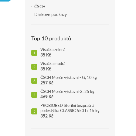
p
ČSCH
a
Dárkové poukazy
n
e
l
Top 10 produktů
Visačka zelená
35 Kč
Visačka modrá
35 Kč
ČSCH Morče výstavní - G, 10 kg
257 Kč
ČSCH Morče výstavní G, 25 kg
469 Kč
PROBIOBED Sterilní bezprašná
podestýlka CLASSIC 550 l / 15 kg
392 Kč