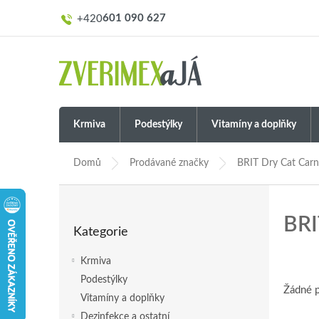
Přejít
601 090 627
na
obsah
Krmiva
Podestýlky
Vitamíny a doplňky
Domů
Prodávané značky
BRIT Dry Cat Carn
P
o
Přeskočit
BR
s
Kategorie
kategorie
t
r
Krmiva
a
Podestýlky
n
Žádné 
Vitamíny a doplňky
n
í
Dezinfekce a ostatní