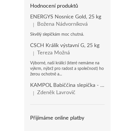
Hodnocení produktů
ENERGYS Nosnice Gold, 25 kg
Božena Nádvorníková
|
Hodnocení produktu je 5 z 5 hvězdiček.
Skvělý slepičkám moc chutná.
ČSCH Králík výstavní G, 25 kg
Tereza Možná
|
Hodnocení produktu je 5 z 5 hvězdiček.
Výborné, naši králíci (které nemáme na
výkrm, nýbrž pro radost a společnost) ho
žerou ochotně a...
KAMPOL Babiččina slepička - domácí nosnice(KB), 20 kg
Zdeněk Lavrovič
|
Hodnocení produktu je 5 z 5 hvězdiček.
Přijímáme online platby