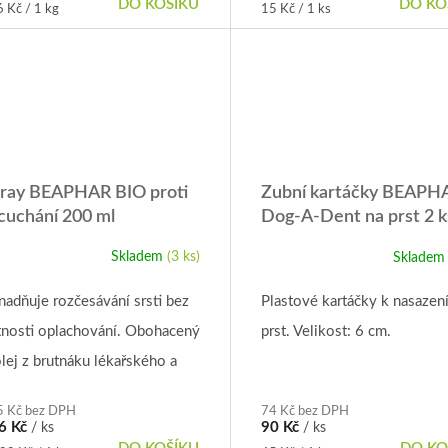
DO KOŠÍKU
DO KO
rná
Měrná
 Kč / 1 kg
15 Kč / 1 ks
a:
cena:
ray BEAPHAR BIO proti
Zubní kartáčky BEAPH
cuchání 200 ml
Dog-A-Dent na prst 2 k
Skladem
(3 ks)
Sklade
nadňuje rozčesávání srsti bez
Plastové kartáčky k nasazení
tnosti oplachování. Obohacený
prst. Velikost: 6 cm.
lej z brutnáku lékařského a
ty.
5 Kč bez DPH
74 Kč bez DPH
6 Kč
90 Kč
/ ks
/ ks