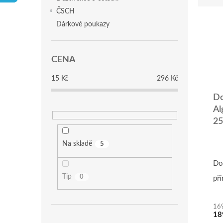
p
e
ČSCH
a
V
n
Dárkové poukazy
n
ý
í
e
p
p
l
i
r
CENA
s
o
p
d
15
Kč
296
Kč
r
u
o
Do
k
d
t
Al
u
ů
25
k
t
Na skladě
5
ů
Do
Tip
0
př
16
18