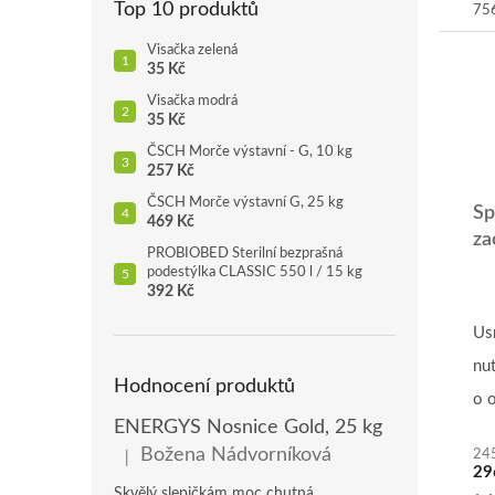
Top 10 produktů
Mě
756
cen
Visačka zelená
35 Kč
Visačka modrá
35 Kč
ČSCH Morče výstavní - G, 10 kg
257 Kč
ČSCH Morče výstavní G, 25 kg
Sp
469 Kč
za
PROBIOBED Sterilní bezprašná
podestýlka CLASSIC 550 l / 15 kg
392 Kč
Us
nu
Hodnocení produktů
o o
ENERGYS Nosnice Gold, 25 kg
má
Božena Nádvorníková
24
|
Hodnocení produktu je 5 z 5 hvězdiček.
29
Skvělý slepičkám moc chutná.