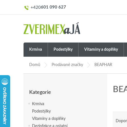
Přejít
601 090 627
na
obsah
Krmiva
Podestýlky
Vitamíny a doplňky
Domů
Prodávané značky
BEAPHAR
P
o
Přeskočit
BE
s
Kategorie
kategorie
t
r
Krmiva
a
Podestýlky
n
Ř
Vitamíny a doplňky
n
a
Dopor
í
z
Dezinfekce a ostatní