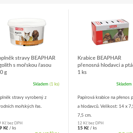
plněk stravy BEAPHAR
Krabice BEAPHAR
golith s mořskou řasou
přenosná hlodavci a ptá
0 g
1 ks
Skladem
(1 ks)
Skladem
Průměrné
hodnocení
produktu
plněk stravy vyrobený z
Papírová krabice na přenos 
je
írodních mořských řas.
a hlodavců. Velikost: 14 x 7,
5,0
z
7,5 cm.
5
9 Kč bez DPH
12 Kč bez DPH
hvězdiček.
9 Kč
15 Kč
/ ks
/ ks