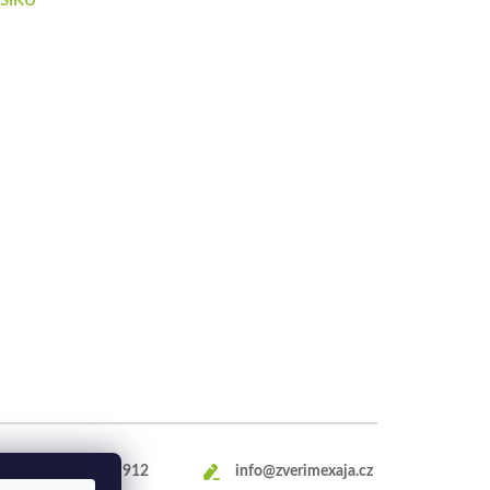
ŠÍKU
+420
469 660 912
info@zverimexaja.cz