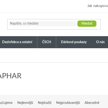
Jak nakupova
Hledat
Dezinfekce a ostatní
ČSCH
Dárkové poukazy
O nás
APHAR
učujeme
Nejlevnější
Nejdražší
Nejprodávanější
Abecedně