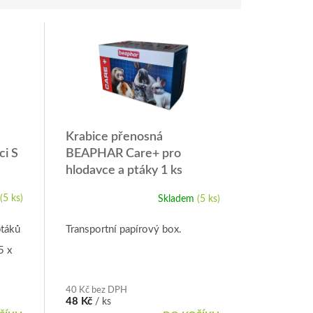
Krabice přenosná
ci S
BEAPHAR Care+ pro
hlodavce a ptáky 1 ks
(5 ks)
Skladem
(5 ks)
ptáků
Transportní papírový box.
5 x
40 Kč bez DPH
48 Kč
/ ks