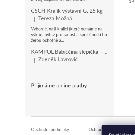
Mě
1 4
cen
ČSCH Králík výstavní G, 25 kg
Tereza Možná
|
Hodnocení produktu je 5 z 5 hvězdiček.
Výborné, naši králíci (které nemáme na
výkrm, nýbrž pro radost a společnost) ho
žerou ochotně a...
KAMPOL Babiččina slepička - domácí nosnice(KB), 20 kg
Zdeněk Lavrovič
|
Hodnocení produktu je 5 z 5 hvězdiček.
Přijímáme online platby
Z
á
Obchodní podmínky
Ochrana osobních údajů
p