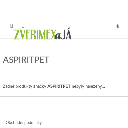
Přejít
na
obsah
NÁKUP
KOŠÍK
ASPIRITPET
Žádné produkty značky
ASPIRITPET
nebyly nalezeny...
Z
á
p
a
Obchodní podmínky
t