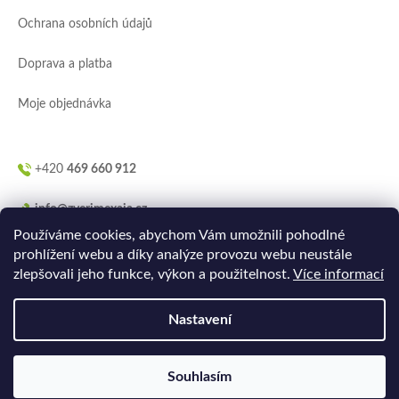
í
Ochrana osobních údajů
Doprava a platba
Moje objednávka
+420
469 660 912
info@zverimexaja.cz
Používáme cookies, abychom Vám umožnili pohodlné
prohlížení webu a díky analýze provozu webu neustále
zlepšovali jeho funkce, výkon a použitelnost.
Více informací
Nastavení
Vytvořilo
Ler.studio
na
Shoptetu
Souhlasím
Copyright 2026
ZVERIMEXaJÁ
. Všechna práva vyhrazena.