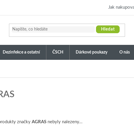
Jak nakupova
Hledat
Dezinfekce a ostatní
ČSCH
Dárkové poukazy
O nás
RAS
produkty značky
AGRAS
nebyly nalezeny...