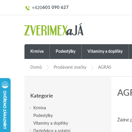
Přejít
601 090 627
na
obsah
Krmiva
Podestýlky
Vitamíny a doplňky
Domů
Prodávané značky
AGRAS
P
o
Přeskočit
AG
s
Kategorie
kategorie
t
r
Krmiva
a
Podestýlky
n
Žádné 
Vitamíny a doplňky
n
í
Dezinfekce a ostatní