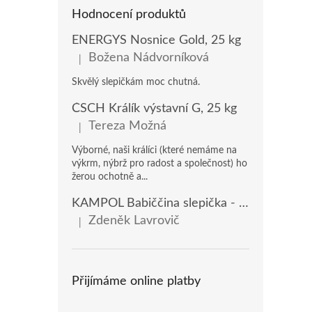
Hodnocení produktů
ENERGYS Nosnice Gold, 25 kg
Božena Nádvorníková
|
Hodnocení produktu je 5 z 5 hvězdiček.
Skvělý slepičkám moc chutná.
ČSCH Králík výstavní G, 25 kg
Tereza Možná
|
Hodnocení produktu je 5 z 5 hvězdiček.
Výborné, naši králíci (které nemáme na
výkrm, nýbrž pro radost a společnost) ho
žerou ochotně a...
KAMPOL Babiččina slepička - domácí nosnice(KB), 20 kg
Zdeněk Lavrovič
|
Hodnocení produktu je 5 z 5 hvězdiček.
Přijímáme online platby