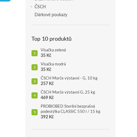
p
ČSCH
a
Dárkové poukazy
n
e
l
Top 10 produktů
Visačka zelená
35 Kč
Visačka modrá
35 Kč
ČSCH Morče výstavní - G, 10 kg
257 Kč
ČSCH Morče výstavní G, 25 kg
469 Kč
PROBIOBED Sterilní bezprašná
podestýlka CLASSIC 550 l / 15 kg
392 Kč