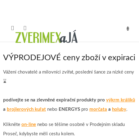
Přejít
na
obsah
NÁKUP
KOŠÍK
VÝPRODEJOVÉ ceny zboží v expiraci
Vážení chovatelé a milovníci zvířat, poslední šance za nízké ceny
⌛
podívejte se na zlevněné expirační produkty pro
výkrm králíků
a
brojlerových kuřat
nebo
ENERGYS
pro
morčata
a
holuby
.
Klikněte
on-line
nebo se těšíme osobně v Prodejním skladu
Proseč, kdybyste měli cestu kolem.