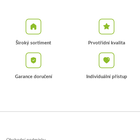
Široký sortiment
Prvotřídní kvalita
Garance doručení
Individuální přístup
Z
á
p
a