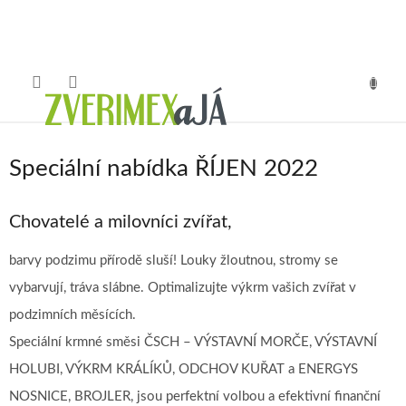
Přejít
na
obsah
NÁKUP
KOŠÍK
Speciální nabídka ŘÍJEN 2022
Chovatelé a milovníci zvířat,
barvy podzimu přírodě sluší! Louky žloutnou, stromy se
vybarvují, tráva slábne. Optimalizujte výkrm vašich zvířat v
podzimních měsících.
Speciální krmné směsi ČSCH – VÝSTAVNÍ MORČE, VÝSTAVNÍ
HOLUBI, VÝKRM KRÁLÍKŮ, ODCHOV KUŘAT a ENERGYS
NOSNICE, BROJLER, jsou perfektní volbou a efektivní finanční