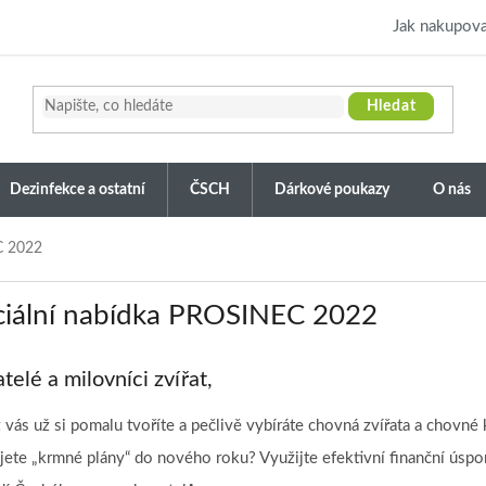
Jak nakupova
Hledat
Dezinfekce a ostatní
ČSCH
Dárkové poukazy
O nás
C 2022
ciální nabídka PROSINEC 2022
telé a milovníci zvířat,
 vás už si pomalu tvoříte a pečlivě vybíráte chovná zvířata a chovné
jete „krmné plány“ do nového roku? Využijte efektivní finanční úsp