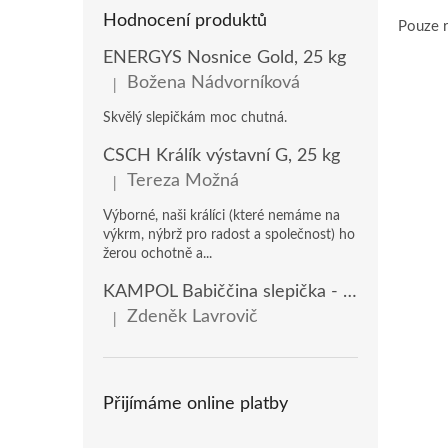
Hodnocení produktů
Pouze r
ENERGYS Nosnice Gold, 25 kg
Božena Nádvorníková
|
Hodnocení produktu je 5 z 5 hvězdiček.
Skvělý slepičkám moc chutná.
ČSCH Králík výstavní G, 25 kg
Tereza Možná
|
Hodnocení produktu je 5 z 5 hvězdiček.
Výborné, naši králíci (které nemáme na
výkrm, nýbrž pro radost a společnost) ho
žerou ochotně a...
KAMPOL Babiččina slepička - domácí nosnice(KB), 20 kg
Zdeněk Lavrovič
|
Hodnocení produktu je 5 z 5 hvězdiček.
Přijímáme online platby