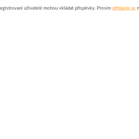
egistrovaní uživatelé mohou vkládat příspěvky. Prosím
přihlaste se
n