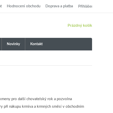
t
Hodnocení obchodu
Doprava a platba
Přihlášení
NÁKUPNÍ
Prázdný košík
KOŠÍK
Novinky
Kontakt
 kmeny pro další chovatelský rok a pozvolna
ory při nákupu krmiva a krmných směsí v obchodním