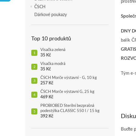
prostře
p
ČSCH
a
Dárkové poukazy
Společ
n
e
DNY D
l
Top 10 produktů
balík Č
GRATI
Visačka zelená
35 Kč
ROZVO
Visačka modrá
35 Kč
Tým e-
ČSCH Morče výstavní - G, 10 kg
257 Kč
ČSCH Morče výstavní G, 25 kg
469 Kč
PROBIOBED Sterilní bezprašná
podestýlka CLASSIC 550 l / 15 kg
Disku
392 Kč
Buďte p