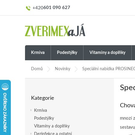
Přejít
601 090 627
na
obsah
Krmiva
Podestýlky
Vitamíny a doplňky
Domů
Novinky
Speciální nabídka PROSINE
P
Spe
o
Přeskočit
s
Kategorie
kategorie
t
Chova
r
Krmiva
a
mnozí z
Podestýlky
n
Vitamíny a doplňky
n
sestavu
í
Dezinfekce a ostatní