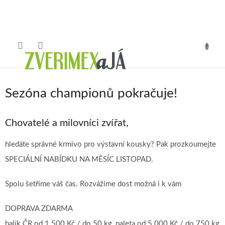
Přejít
na
obsah
NÁKUP
KOŠÍK
Sezóna championů pokračuje!
Chovatelé a milovníci zvířat,
hledáte správné krmivo pro výstavní kousky? Pak prozkoumejte
SPECIÁLNÍ NABÍDKU NA MĚSÍC LISTOPAD.
Spolu šetříme váš čas. Rozvážíme dost možná i k vám
DOPRAVA ZDARMA
balík ČR od 1 500 Kč / do 50 kg, paleta od 5 000 Kč / do 750 kg