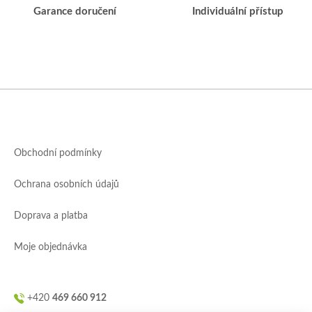
Garance doručení
Individuální přístup
Z
á
p
a
Obchodní podmínky
t
í
Ochrana osobních údajů
Doprava a platba
Moje objednávka
+420
469 660 912