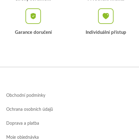
Garance doručení
Individuální přístup
Z
á
p
a
Obchodní podmínky
t
í
Ochrana osobních údajů
Doprava a platba
Moje objednávka