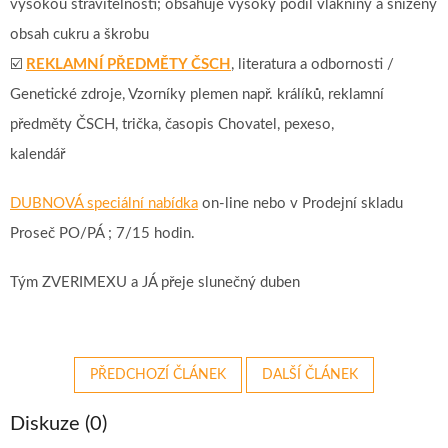
vysokou stravitelností; obsahuje vysoký podíl vlákniny a snížený
obsah cukru a škrobu
☑️
REKLAMNÍ PŘEDMĚTY ČSCH
, literatura a odbornosti /
Genetické zdroje, Vzorníky plemen např. králíků, reklamní
předměty ČSCH, trička, časopis Chovatel, pexeso,
kalendář
DUBNOVÁ speciální nabídka
on-line nebo v Prodejní skladu
Proseč PO/PÁ ; 7/15 hodin.
Tým ZVERIMEXU a JÁ přeje slunečný duben
PŘEDCHOZÍ ČLÁNEK
DALŠÍ ČLÁNEK
Diskuze (0)