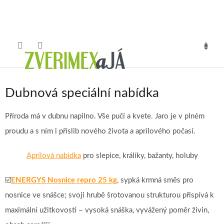
Přejít
na
obsah
NÁKUP
KOŠÍK
Dubnová speciální nabídka
Příroda má v dubnu napilno. Vše pučí a kvete. Jaro je v plném
proudu a s ním i příslib nového života a aprílového počasí.
Aprílová nabídka
pro slepice, králíky, bažanty, holuby
☑️
ENERGYS Nosnice repro 25 kg
, sypká krmná směs pro
nosnice ve snášce; svoji hrubě šrotovanou strukturou přispívá k
maximální užitkovosti – vysoká snáška, vyvážený poměr živin,