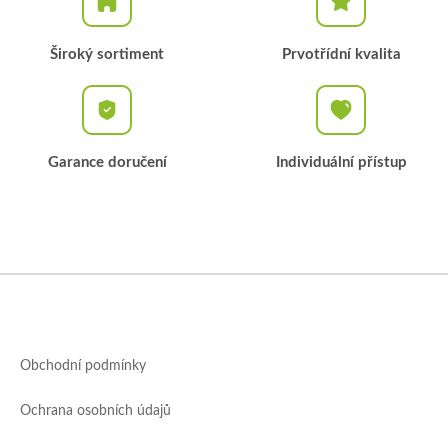
Široký sortiment
Prvotřídní kvalita
Garance doručení
Individuální přístup
Z
á
p
a
Obchodní podmínky
t
í
Ochrana osobních údajů