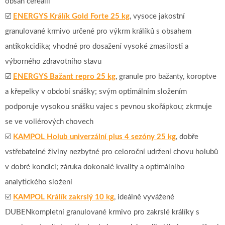
obsah cereálií
☑️
ENERGYS Králík Gold Forte 25 kg
, vysoce jakostní
granulované krmivo určené pro výkrm králíků s obsahem
antikokcidika; vhodné pro dosažení vysoké zmasilosti a
výborného zdravotního stavu
☑️
ENERGYS Bažant repro 25 kg
, granule pro bažanty, koroptve
a křepelky v období snášky; svým optimálním složením
podporuje vysokou snášku vajec s pevnou skořápkou; zkrmuje
se ve voliérových chovech
☑️
KAMPOL Holub univerzální plus 4 sezóny 25 kg
, dobře
vstřebatelné živiny nezbytné pro celoroční udržení chovu holubů
v dobré kondici; záruka dokonalé kvality a optimálního
analytického složení
☑️
KAMPOL Králík zakrslý 10 kg
, ideálně vyvážené
DUBENkompletní granulované krmivo pro zakrslé králíky s