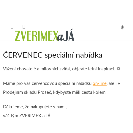
Přejít
na
obsah
NÁKUP
KOŠÍK
ČERVENEC speciální nabídka
Vážení chovatelé a milovníci zvířat, objevte letní inspiraci. 🌻
Máme pro vás červencovou speciální nabídku
on-line
, ale i v
Prodejním skladu Proseč, kdybyste měli cestu kolem.
Děkujeme, že nakupujete s námi,
váš tým ZVERIMEX a JÁ