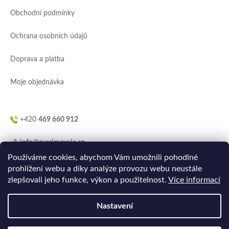
a
Obchodní podmínky
t
í
Ochrana osobních údajů
Doprava a platba
Moje objednávka
+420
469 660 912
info@zverimexaja.cz
Používáme cookies, abychom Vám umožnili pohodlné
prohlížení webu a díky analýze provozu webu neustále
zlepšovali jeho funkce, výkon a použitelnost.
Více informací
Nastavení
Vytvořilo
Ler.studio
na
Shoptetu