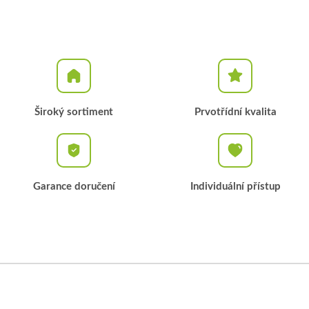
Široký sortiment
Prvotřídní kvalita
Garance doručení
Individuální přístup
Z
á
p