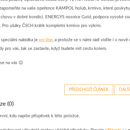
zapomeňte na vaše opeřence KAMPOL holub, krmivo, které poskytuje
 chovu v dobré kondici. ENERGYS nosnice Gold, podpora vysoké sn
. Pro ušáky ČSCH králík kompletní krmivo pro výkrm.
 speciální nabídka je
on-line
, a protože se s námi rádi vidíte i v n
ady pro vás, tak se zastavte, když budete mít cestu kolem.
se na vás 😉
PŘEDCHOZÍ ČLÁNEK
DALŠ
ze (0)
rvní, kdo napíše příspěvek k této položce.