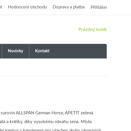
t
Hodnocení obchodu
Doprava a platba
Přihlášení
NÁKUPNÍ
Prázdný košík
KOŠÍK
Novinky
Kontakt
ích surovin ALLSPAN German Horse, APETIT zelená
ta a králíky, díky vysokému obsahu sena. Místo
řídní krmivo s karotenem pro všechny druhy okrasných