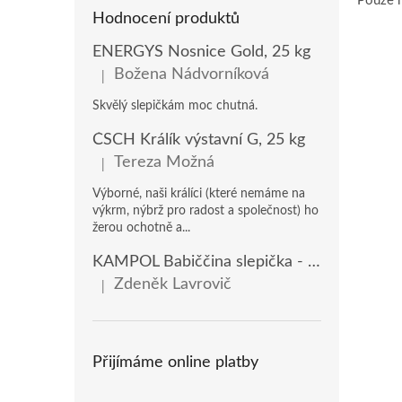
Pouze r
Hodnocení produktů
ENERGYS Nosnice Gold, 25 kg
Božena Nádvorníková
|
Hodnocení produktu je 5 z 5 hvězdiček.
Skvělý slepičkám moc chutná.
ČSCH Králík výstavní G, 25 kg
Tereza Možná
|
Hodnocení produktu je 5 z 5 hvězdiček.
Výborné, naši králíci (které nemáme na
výkrm, nýbrž pro radost a společnost) ho
žerou ochotně a...
KAMPOL Babiččina slepička - domácí nosnice(KB), 20 kg
Zdeněk Lavrovič
|
Hodnocení produktu je 5 z 5 hvězdiček.
Přijímáme online platby