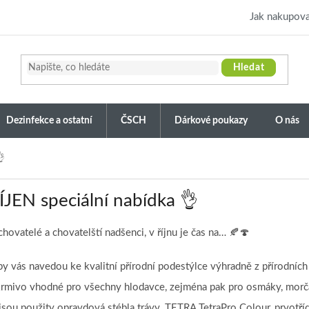
Jak nakupova
Hledat
Dezinfekce a ostatní
ČSCH
Dárkové poukazy
O nás
👌
ÍJEN speciální nabídka 👌
chovatelé a chovatelští nadšenci, v říjnu je čas na… 🍂🍄
py vás navedou ke kvalitní přírodní podestýlce výhradně z přírodn
krmivo vhodné pro všechny hlodavce, zejména pak pro osmáky, morča
 jsou použity opravdová stébla trávy. TETRA TetraPro Colour, prvot