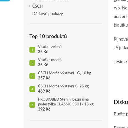
p
ČSCH
ryb. Ne
a
Dárkové poukazy
udržení
n
e
žloutku
l
Top 10 produktů
Říjnová
Visačka zelená
JÁ je t
35 Kč
Visačka modrá
Těšíme 
35 Kč
ČSCH Morče výstavní - G, 10 kg
257 Kč
ČSCH Morče výstavní G, 25 kg
469 Kč
PROBIOBED Sterilní bezprašná
Disku
podestýlka CLASSIC 550 l / 15 kg
392 Kč
Buďte p