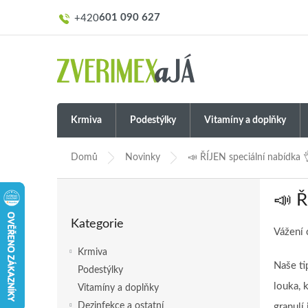
Přejít
601 090 627
na
obsah
Krmiva
Podestýlky
Vitamíny a doplňky
Domů
Novinky
📣 ŘÍJEN speciální nabídka 
P
📣 Ř
o
Přeskočit
s
Kategorie
kategorie
t
Vážení 
r
Krmiva
a
Naše ti
Podestýlky
n
louka, 
Vitamíny a doplňky
n
í
Dezinfekce a ostatní
granulí