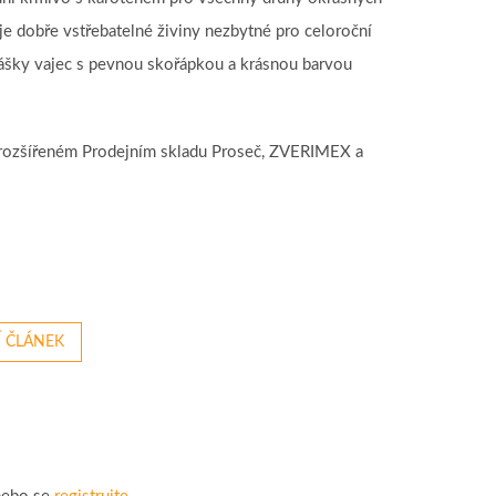
 dobře vstřebatelné živiny nezbytné pro celoroční
ášky vajec s pevnou skořápkou a krásnou barvou
ově rozšířeném Prodejním skladu Proseč, ZVERIMEX a
Í ČLÁNEK