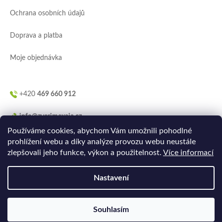
í
Ochrana osobních údajů
Doprava a platba
Moje objednávka
+420
469 660 912
info@zverimexaja.cz
Používáme cookies, abychom Vám umožnili pohodlné
prohlížení webu a díky analýze provozu webu neustále
zlepšovali jeho funkce, výkon a použitelnost.
Více informací
Nastavení
Vytvořilo
Ler.studio
na
Shoptetu
Souhlasím
Copyright 2026
ZVERIMEXaJÁ
. Všechna práva vyhrazena.