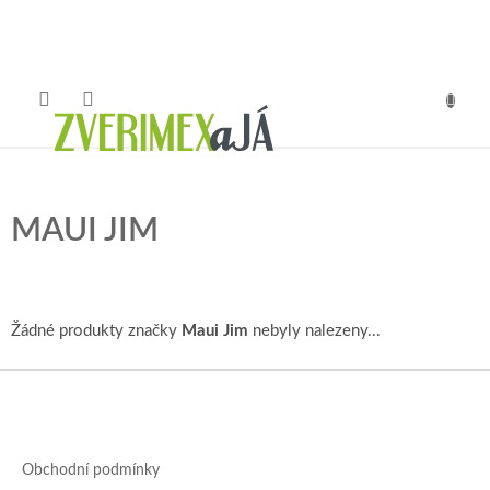
Přejít
na
obsah
NÁKUP
KOŠÍK
MAUI JIM
Žádné produkty značky
Maui Jim
nebyly nalezeny...
Z
á
p
a
Obchodní podmínky
t