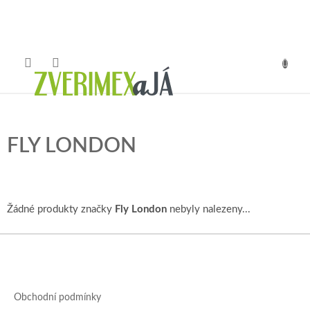
Přejít
na
obsah
NÁKUP
KOŠÍK
FLY LONDON
Žádné produkty značky
Fly London
nebyly nalezeny...
Z
á
p
a
Obchodní podmínky
t