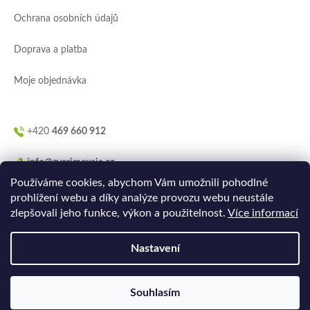
í
Ochrana osobních údajů
Doprava a platba
Moje objednávka
+420
469 660 912
info@zverimexaja.cz
Používáme cookies, abychom Vám umožnili pohodlné
prohlížení webu a díky analýze provozu webu neustále
zlepšovali jeho funkce, výkon a použitelnost.
Více informací
Nastavení
Vytvořilo
Ler.studio
na
Shoptetu
Souhlasím
Copyright 2026
ZVERIMEXaJÁ
. Všechna práva vyhrazena.