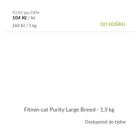
vitamíny....
93 Kč bez DPH
104 Kč
/ ks
DO KOŠÍKU
Měrná
260 Kč / 1 kg
cena:
Fitmin cat Purity Large Breed - 1,5 kg
Dostupnost do týdne