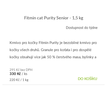
Fitmin cat Purity Senior - 1,5 kg
Dostupnost do týdne
Krmivo pro kočky Fitmin Purity je bezobilné krmivo pro
kočky všech druhů. Granule pro koťata i pro dospělé
kočky obsahují více jak 50 % čerstvého masa, bylinky a
vitamíny....
295 Kč bez DPH
330 Kč
/ ks
DO KOŠÍKU
Měrná
220 Kč / 1 kg
cena: