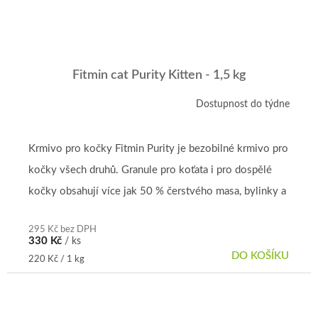
Fitmin cat Purity Kitten - 1,5 kg
Dostupnost do týdne
Krmivo pro kočky Fitmin Purity je bezobilné krmivo pro
kočky všech druhů. Granule pro koťata i pro dospělé
kočky obsahují více jak 50 % čerstvého masa, bylinky a
vitamíny....
295 Kč bez DPH
330 Kč
/ ks
DO KOŠÍKU
Měrná
220 Kč / 1 kg
cena: