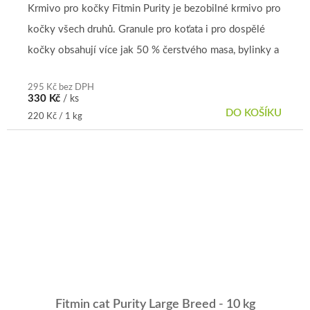
Krmivo pro kočky Fitmin Purity je bezobilné krmivo pro
kočky všech druhů. Granule pro koťata i pro dospělé
kočky obsahují více jak 50 % čerstvého masa, bylinky a
vitamíny....
295 Kč bez DPH
330 Kč
/ ks
DO KOŠÍKU
Měrná
220 Kč / 1 kg
cena:
Fitmin cat Purity Large Breed - 10 kg