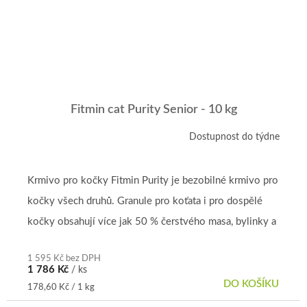
Fitmin cat Purity Senior - 10 kg
Dostupnost do týdne
Krmivo pro kočky Fitmin Purity je bezobilné krmivo pro
kočky všech druhů. Granule pro koťata i pro dospělé
kočky obsahují více jak 50 % čerstvého masa, bylinky a
vitamíny....
1 595 Kč bez DPH
1 786 Kč
/ ks
DO KOŠÍKU
Měrná
178,60 Kč / 1 kg
cena: