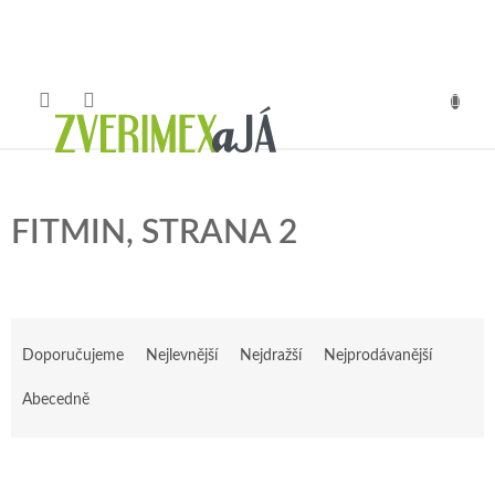
Přejít
na
obsah
NÁKUP
KOŠÍK
FITMIN
, STRANA 2
Ř
a
Doporučujeme
Nejlevnější
Nejdražší
Nejprodávanější
z
e
Abecedně
n
í
V
p
ý