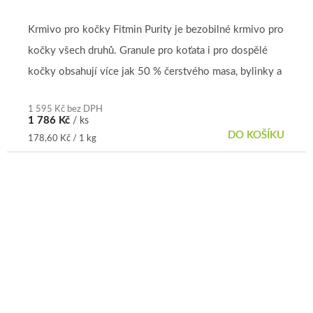
Krmivo pro kočky Fitmin Purity je bezobilné krmivo pro
kočky všech druhů. Granule pro koťata i pro dospělé
kočky obsahují více jak 50 % čerstvého masa, bylinky a
vitamíny....
1 595 Kč bez DPH
1 786 Kč
/ ks
DO KOŠÍKU
Měrná
178,60 Kč / 1 kg
cena: