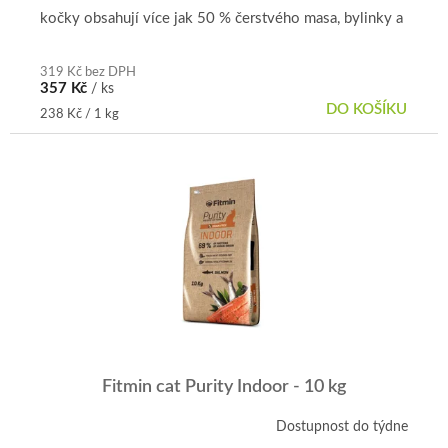
kočky obsahují více jak 50 % čerstvého masa, bylinky a
vitamíny.
319 Kč bez DPH
357 Kč
/ ks
DO KOŠÍKU
Měrná
238 Kč / 1 kg
cena:
Fitmin cat Purity Indoor - 10 kg
Dostupnost do týdne