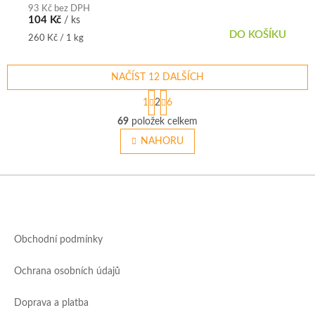
93 Kč bez DPH
104 Kč
/ ks
DO KOŠÍKU
Měrná
260 Kč / 1 kg
cena:
NAČÍST 12 DALŠÍCH
S
1
2
6
t
O
r
69
položek celkem
v
á
l
NAHORU
n
á
k
o
d
v
Z
a
á
c
á
n
í
p
í
p
a
r
Obchodní podmínky
t
v
í
k
Ochrana osobních údajů
y
v
ý
Doprava a platba