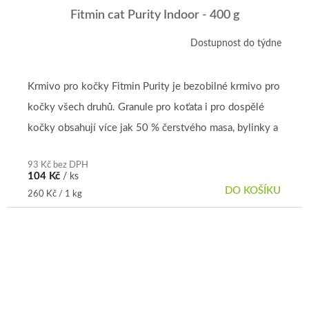
Fitmin cat Purity Indoor - 400 g
Dostupnost do týdne
Krmivo pro kočky Fitmin Purity je bezobilné krmivo pro
kočky všech druhů. Granule pro koťata i pro dospělé
kočky obsahují více jak 50 % čerstvého masa, bylinky a
vitamíny....
93 Kč bez DPH
104 Kč
/ ks
DO KOŠÍKU
Měrná
260 Kč / 1 kg
cena: