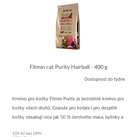
r
p
o
i
d
s
u
p
k
r
t
o
ů
d
u
k
t
Fitmin cat Purity Hairball - 400 g
ů
Dostupnost do týdne
Krmivo pro kočky Fitmin Purity je bezobilné krmivo pro
kočky všech druhů. Granule pro koťata i pro dospělé
kočky obsahují více jak 50 % čerstvého masa, bylinky a
vitamíny....
109 Kč bez DPH