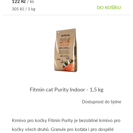
122 Kč
/ ks
DO KOŠÍKU
Měrná
305 Kč / 1 kg
cena:
Fitmin cat Purity Indoor - 1,5 kg
Dostupnost do týdne
Krmivo pro kočky Fitmin Purity je bezobilné krmivo pro
kočky všech druhů. Granule pro koťata i pro dospělé