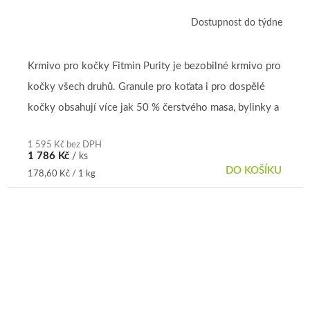
Dostupnost do týdne
Krmivo pro kočky Fitmin Purity je bezobilné krmivo pro
kočky všech druhů. Granule pro koťata i pro dospělé
kočky obsahují více jak 50 % čerstvého masa, bylinky a
vitamíny....
1 595 Kč bez DPH
1 786 Kč
/ ks
DO KOŠÍKU
Měrná
178,60 Kč / 1 kg
cena: