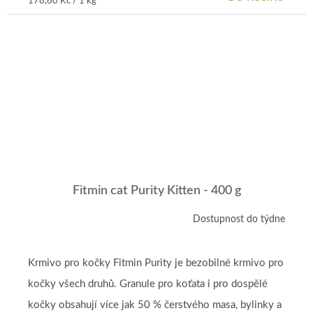
Měrná
178,60 Kč / 1 kg
cena:
Fitmin cat Purity Kitten - 400 g
Dostupnost do týdne
Krmivo pro kočky Fitmin Purity je bezobilné krmivo pro
kočky všech druhů. Granule pro koťata i pro dospělé
kočky obsahují více jak 50 % čerstvého masa, bylinky a