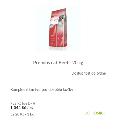
Premius cat Beef - 20 kg
Dostupnost do týdne
Kompletní krmivo pro dospělé kočky
932 Kč bez DPH
1 044 Kč
/ ks
DO KOŠÍKU
Měrná
52,20 Kč / 1 kg