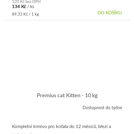
120 Kč bez DPH
134 Kč
/ ks
DO KOŠÍKU
Měrná
89,33 Kč / 1 kg
cena:
Premius cat Kitten - 10 kg
Dostupnost do týdne
Kompletní krmivo pro koťata do 12 měsíců, březí a