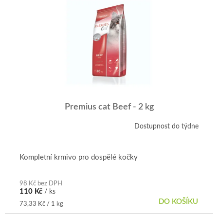
r
p
o
i
d
s
u
p
k
r
t
o
ů
d
u
k
t
Premius cat Beef - 2 kg
ů
Dostupnost do týdne
Kompletní krmivo pro dospělé kočky
98 Kč bez DPH
110 Kč
/ ks
DO KOŠÍKU
Měrná
73,33 Kč / 1 kg
cena: