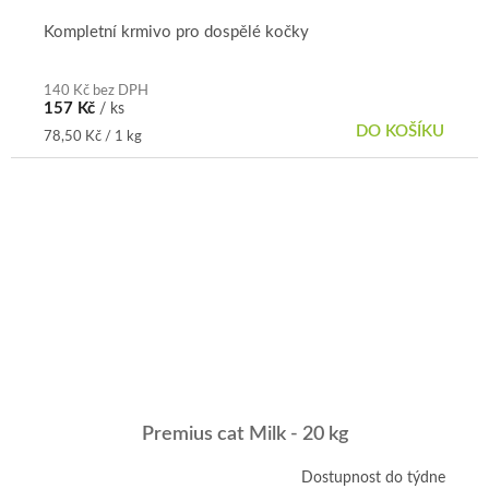
Kompletní krmivo pro dospělé kočky
140 Kč bez DPH
157 Kč
/ ks
DO KOŠÍKU
Měrná
78,50 Kč / 1 kg
cena:
Premius cat Milk - 20 kg
Dostupnost do týdne