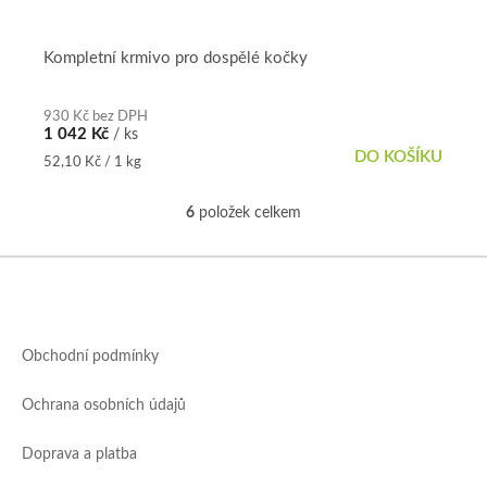
Kompletní krmivo pro dospělé kočky
930 Kč bez DPH
1 042 Kč
/ ks
DO KOŠÍKU
Měrná
52,10 Kč / 1 kg
cena:
6
položek celkem
O
v
l
Z
á
á
d
p
a
a
c
Obchodní podmínky
t
í
í
p
Ochrana osobních údajů
r
v
k
Doprava a platba
y