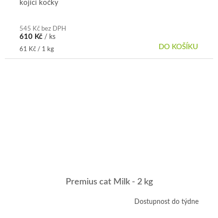
kojící kočky
545 Kč bez DPH
610 Kč
/ ks
DO KOŠÍKU
Měrná
61 Kč / 1 kg
cena:
Premius cat Milk - 2 kg
Dostupnost do týdne